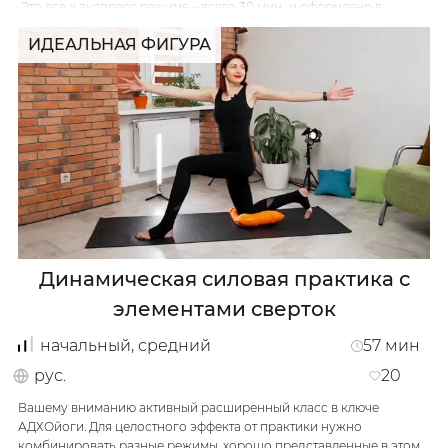
Это все в экспресс режиме – всего 30 мин., и оформлено в
полноценный класс где есть как активация, так и компенсация в
ИДЕАЛЬНАЯ ФИГУРА
асанах, а также релаксация. Получите огненную пользу!
Класс ориентирован на начальный\средний уровень подготовки,
однако начинающим нужно быть особенно осторожными.
Рекомендуем контролировать значения ЧСС во время работы и
не переходить предельные значения
…
Динамическая силовая практика с
элементами сверток
начальный, средний
57
мин
рус.
20
Вашему вниманию активный расширенный класс в ключе
АДХОйоги. Для целостного эффекта от практики нужно
комбинировать разные режимы, хорошо представленные в этом