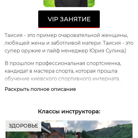
VIP
ЗАНЯТИЕ
Таисия - это пример очаровательной женщины,
любящей жены и заботливой матери. Таисия - это
супер оружие и лайф менеджер Юрия Сулика;)
В прошлом профессиональная спортсменка,
кандидат в мастера спорта, которая прошла
обучение киевского спортивного интерната.
2015-2016 годы для Таисии были поисками себя и
Раскрыть
полное описание
желанием перемен, так начались серьезные
занятия йогой в Таиланде, а после - в йога-студии
А.Сидерського. С 2017 Таисия
Классы инструктора
:
сертифицированный инструктор ADHOyoga,
Исследуй
которая вдохновляет других жить гармоничной,
ЗДОРОВЬЕ
Классы
Курсы
Плейлисты
наполненной семейной жизнью. Конечно