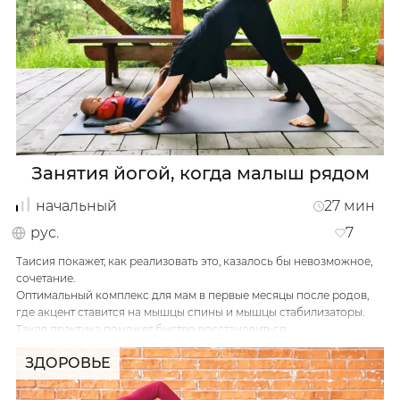
…
Занятия йогой, когда малыш рядом
начальный
27
мин
рус.
7
Таисия покажет, как реализовать это, казалось бы невозможное,
Мой
сочетание.
Оптимальный комплекс для мам в первые месяцы после родов,
где акцент ставится на мышцы спины и мышцы стабилизаторы.
Такая практика поможет быстро восстановиться.
А для этого не нужно отлучаться от малыша, а наоборот, ваш
ЗДОРОВЬЕ
ребенок будет воспринимать правильные привычки с самого
детства. Хорошей вам практики.