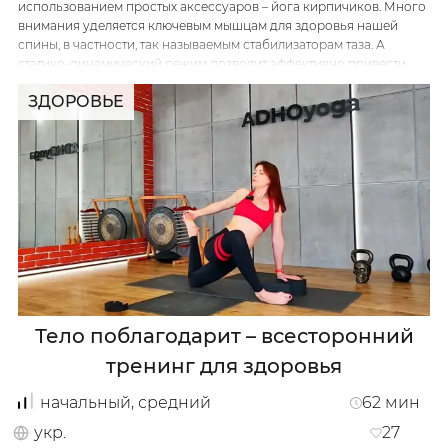
использованием простых аксессуаров – йога кирпичиков. Много
внимания уделяется ключевым мышцам для здоровья нашей
спины, в частности, так называемым стабилизаторам таза. А
статико-динамический режим позволит эффективно привести
Русский
українською
мышцы в тонус и вернуть им естественную пластичность..
ЗДОРОВЬЕ
…
Тело поблагодарит – всесторонний
тренинг для здоровья
начальный, средний
62
мин
укр.
27