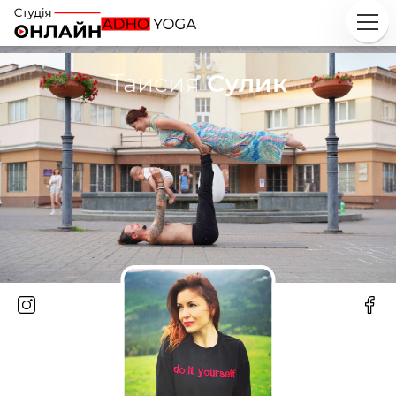
Таисия
Сулик