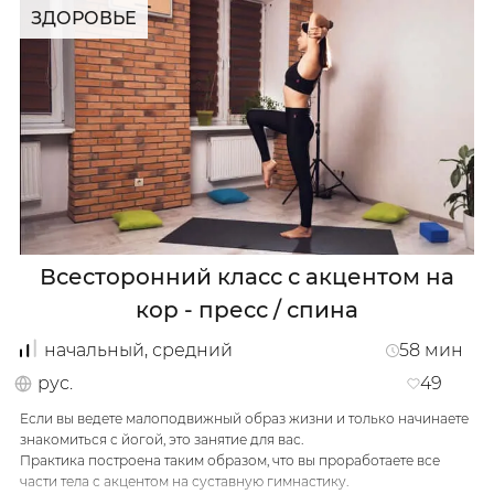
ЗДОРОВЬЕ
Полноценное всестороннее занятие включает в себя
дыхательную разминку, укрепление мышц живота, работа в
режиме протокола «Табата», глубокое проработки мышц спины и
Шавасаны на конце занятия.
Важно помнить, что регулярные практики йоги укрепляют
иммунитет, улучшают общее самочувствие, помогают
восстановить физическую форму и положительно влияют на
/
Зарегистрируйся
настроение.
…
Всесторонний класс с акцентом на
кор - пресс / спина
начальный, средний
58
мин
рус.
49
Если вы ведете малоподвижный образ жизни и только начинаете
знакомиться с йогой, это занятие для вас.
Практика построена таким образом, что вы проработаете все
части тела с акцентом на суставную гимнастику.