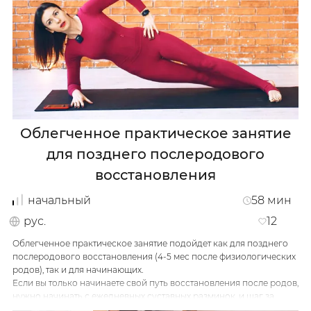
…
Облегченное практическое занятие
для позднего послеродового
восстановления
начальный
58
мин
рус.
12
Облегченное практическое занятие подойдет как для позднего
послеродового восстановления (4-5 мес после физиологических
родов), так и для начинающих.
Если вы только начинаете свой путь восстановления после родов,
нужно начинать с ежедневных суставных разминок, и шаг за
шагом увеличивать нагрузки.