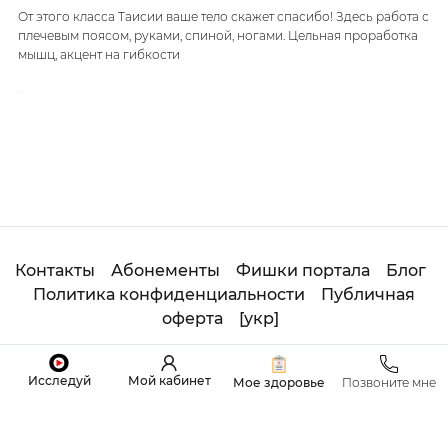
От этого класса Таисии ваше тело скажет спасибо! Здесь работа с
плечевым поясом, руками, спиной, ногами. Цельная проработка
мышц, акцент на гибкости
…
Контакты
Абонементы
Фишки портала
Блог
Политика конфиденциальности
Публичная
оферта
[
укр
]
© 2020
Студия
ОНЛАЙН ADHOYOGA. All Rights
Исследуй
Мой кабинет
Reserved.
Мое здоровье
Позвоните мне
Made with
by
Sviatoslav Tretiak