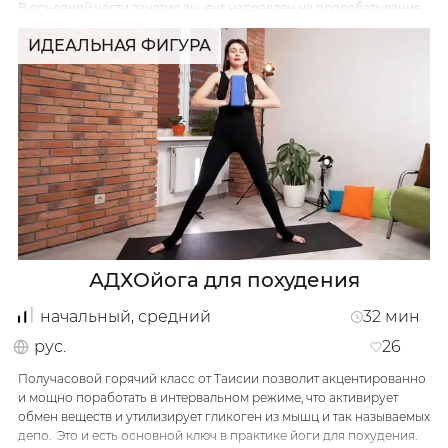
В основной части занятия акцент направлен на прорабатывание
мышц спины и пресса, которые являются основой здоровья
ИДЕАЛЬНАЯ ФИГУРА
позвоночника.
В рамках занятия подаются интересные последовательности
асан, которые с одной стороны достаточно просты для
большинства новичков, с другой стороны очень эффективные по
ожидаемых результатах.
…
АДХОйога для похудения
начальный, средний
32
мин
рус.
26
Получасовой горячий класс от Таисии позволит акцентированно
и мощно поработать в интервальном режиме, что активирует
обмен веществ и утилизирует гликоген из мышц и так называемых
кабинет
депо. Это и есть основной ключ в практике йоги для похудения.