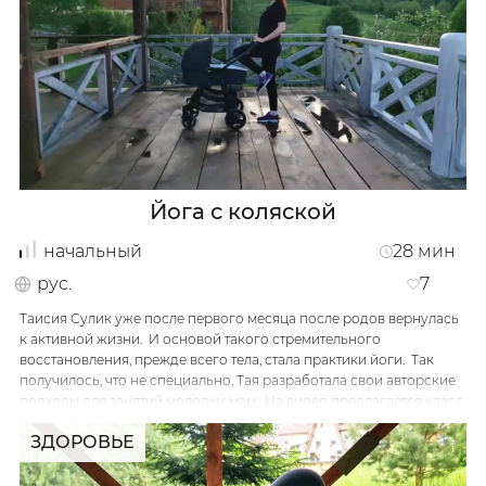
секретным ключиком к этому всему практика
Инструкторы
йоги, которой йогиня и поделится.
Именно Таисия является основателем и
руководителем нашего портала АДХО.онлайн.
Также проводит персональные и групповые
занятия по йоге и специализированные йога.
Івано-Франківськ
Йога с коляской
начальный
28
мин
рус.
7
Таисия Сулик уже после первого месяца после родов вернулась
к активной жизни. И основой такого стремительного
восстановления, прежде всего тела, стала практики йоги. Так
получилось, что не специально, Тая разработала свои авторские
подходы для занятий молодых мам. На видео предлагается класс
с коляской, на котором присутствует месячный Марчик;)
ЗДОРОВЬЕ
Не всегда есть возможность выделить специально время, а
заниматься, когда малыш рядом и вы с ним прогуливаетесь,
можно всегда ...