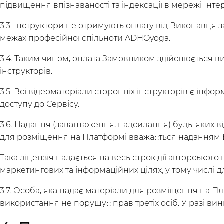
підвищення впізнаваності та індексації в мережі Інте
3.3. Інструктори не отримують оплату від Виконавця 
Исследуй
Ин
межах професійної спільноти ADHOyoga.
Классы
Курсы
Плейлисты
3.4. Таким чином, оплата Замовником здійснюється ви
інструкторів.
3.5. Всі відеоматеріали сторонніх інструкторів є і
доступу до Сервісу.
3.6. Надання (завантаження, надсилання) будь-яких в
для розміщення на Платформі вважається наданням В
Така ліцензія надається на весь строк дії авторськог
маркетингових та інформаційних цілях, у тому числі д
3.7. Особа, яка надає матеріали для розміщення на Пл
використання не порушує прав третіх осіб. У разі вин