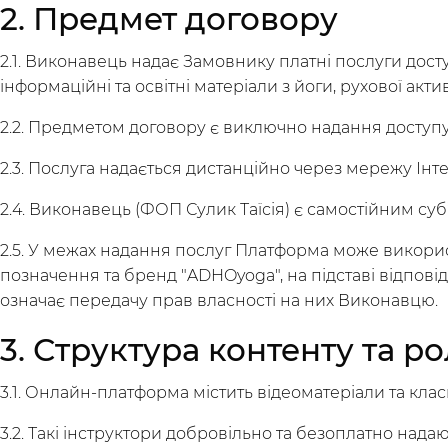
2. Предмет договору
2.1. Виконавець надає Замовнику платні послуги дост
інформаційні та освітні матеріали з йоги, рухової акт
2.2. Предметом договору є виключно надання доступу 
2.3. Послуга надається дистанційно через мережу Інт
2.4. Виконавець (ФОП Сулик Таїсія) є самостійним с
2.5. У межах надання послуг Платформа може використ
позначення та бренд "ADHOyoga", на підставі відповід
означає передачу прав власності на них Виконавцю.
3. Структура контенту та 
3.1. Онлайн-платформа містить відеоматеріали та кла
3.2. Такі інструктори добровільно та безоплатно нада