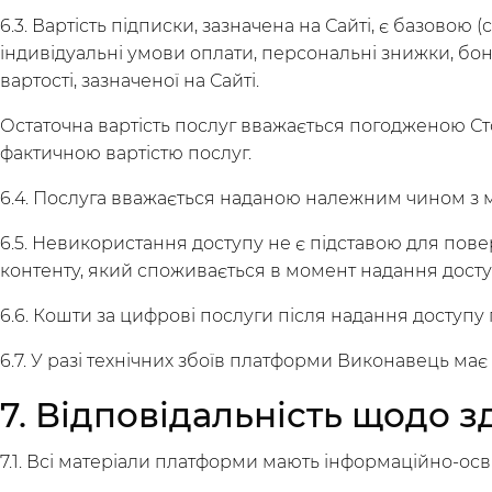
6.3. Вартість підписки, зазначена на Сайті, є базов
індивідуальні умови оплати, персональні знижки, бону
вартості, зазначеної на Сайті.
Остаточна вартість послуг вважається погодженою С
фактичною вартістю послуг.
6.4. Послуга вважається наданою належним чином з 
6.5. Невикористання доступу не є підставою для пов
контенту, який споживається в момент надання доступ
6.6. Кошти за цифрові послуги після надання доступ
6.7. У разі технічних збоїв платформи Виконавець ма
7. Відповідальність щодо 
Русский
українською
7.1. Всі матеріали платформи мають інформаційно-осві