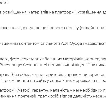
рнет.
за розміщення матеріалів на платформі. Розміщення з
структоры
ключно за доступ до цифрового сервісу (онлайн-платф
нформаційним контентом спільноти ADHOyoga і надают
ідео-, фото-, текстових або інших матеріалів Корист
иконавцю безоплатної невиключної ліцензії на викор
о права, без обмеження території, з правом використа
ля розміщення на сайті, у соціальних мережах та на о
атформі (Автор), гарантує наявність у неї необхідних 
икнення претензій третіх осіб відповідальність несе А