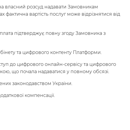
во на власний розсуд надавати Замовникам
ах фактична вартість послуг може відрізнятися від
плата підтверджує повну згоду Замовника з
бінету та цифрового контенту Платформи.
ступ до цифрового онлайн-сервісу та цифрового
акою, що почала надаватися у повному обсязі.
чених законодавством України.
одаткової компенсації.