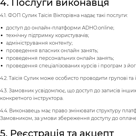
4. Послуги виконавця
4.1. ФОП Сулик Таїсія Вікторівна надає такі послуги:
доступ до онлайн-платформи ADHO.online;
технічну підтримку користувачів;
адміністрування контенту;
проведення власних онлайн занять;
проведення персональних онлайн занять;
проведення спеціалізованих курсів і програм з йог
4.2. Таїсія Сулик може особисто проводити групові т
4.3. Замовник усвідомлює, що доступ до записів ін
конкретного інструктора.
/
Мой кабинет
Зарегистрир
4.4. Виконавець має право змінювати структуру плат
Замовником, за умови збереження доступу до оплаче
5. Реєстрація та акцепт