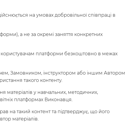
дійснюється на умовах добровільної співпраці в
орми), а не за окремі заняття конкретних
ься користувачам платформи безкоштовно в межах
увачем, Замовником, інструктором або іншим Автором
истання такого контенту.
ння матеріалів у навчальних, методичних,
світніх платформах Виконавця.
прав на такий контент та підтверджує, що його
втор матеріалів.