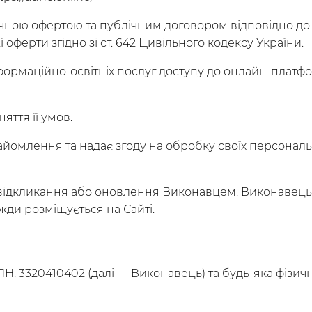
ною офертою та публічним договором відповідно до ст
ї оферти згідно зі ст. 642 Цивільного кодексу України.
рмаційно-освітніх послуг доступу до онлайн-платформ
яття її умов.
омлення та надає згоду на обробку своїх персональн
ї відкликання або оновлення Виконавцем. Виконавець 
ди розміщується на Сайті.
ПН: 3320410402 (далі — Виконавець) та будь-яка фізичн