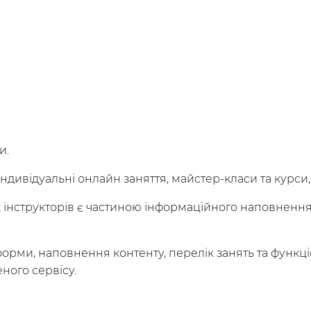
и.
а індивідуальні онлайн заняття, майстер-класи та кур
ших інструкторів є частиною інформаційного наповне
уйся
форми, наповнення контенту, перелік занять та функц
ного сервісу.