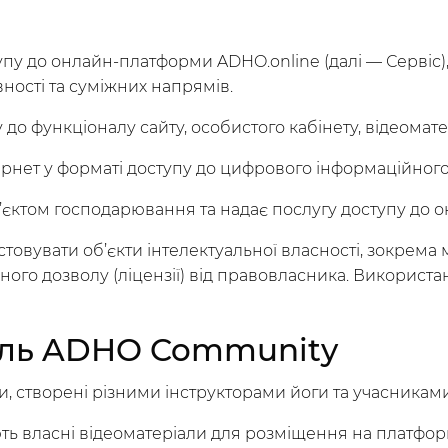
упу до онлайн-платформи ADHO.online (далі — Сервіс),
ивності та суміжних напрямів.
до функціоналу сайту, особистого кабінету, відеомате
ернет у форматі доступу до цифрового інформаційного
уб’єктом господарювання та надає послугу доступу д
овувати об’єкти інтелектуальної власності, зокрема 
ного дозволу (ліцензії) від правовласника. Використан
роль ADHO Community
си, створені різними інструкторами йоги та учасника
ють власні відеоматеріали для розміщення на платформ