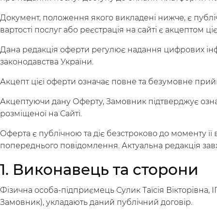
Документ, положення якого викладені нижче, є публіч
вартості послуг або реєстрація на сайті є акцептом ціє
Дана редакція оферти регулює надання цифрових інфо
законодавства України.
Акцепт цієї оферти означає повне та безумовне прийн
Акцептуючи дану Оферту, Замовник підтверджує ознай
розміщеної на Сайті.
Оферта є публічною та діє безстроково до моменту ї
попереднього повідомлення. Актуальна редакція завж
1. Виконавець та сторони
Фізична особа-підприємець Сулик Таїсія Вікторівна, І
Замовник), укладають даний публічний договір.