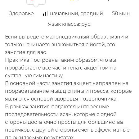
Здоровье
начальный, средний
58
мин
Язык класса
:
рус.
Если вы ведете малоподвижный образ жизни и
только начинаете знакомиться с йогой, это
Мой
занятие для вас.
Практика построена таким образом, что вы
проработаете все части тела с акцентом на
суставную гимнастику.
В основной части занятия акцент направлен на
прорабатывание мышц спины и пресса, которые
являются основой здоровья позвоночника.
В рамках занятия подаются интересные
последовательности асан, которые с одной
/
стороны достаточно просты для большинства
Зарегистрируйся
новичков, с другой стороны очень эффективные
по ожидаемых результатах.