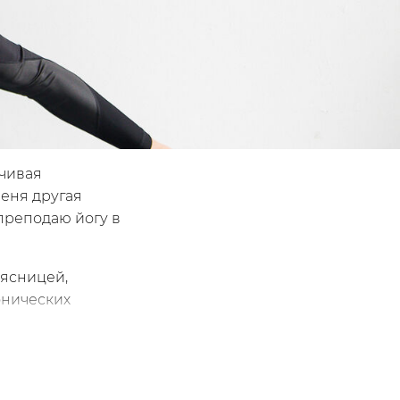
нчивая
меня другая
 преподаю йогу в
оясницей,
онических
ми знанием,