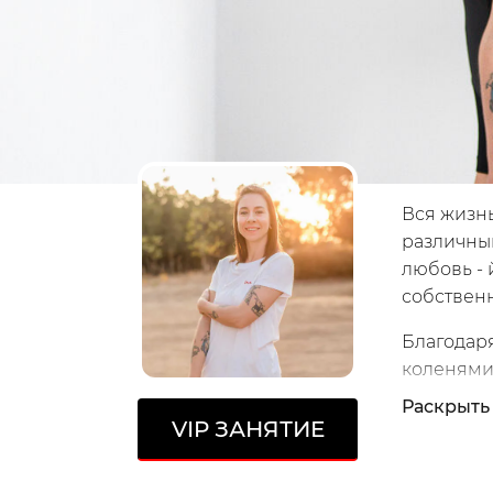
Вся жизнь
различным
любовь - 
собственн
Благодар
коленями
простуд и
Раскрыть
опытом и
VIP
ЗАНЯТИЕ
Производ