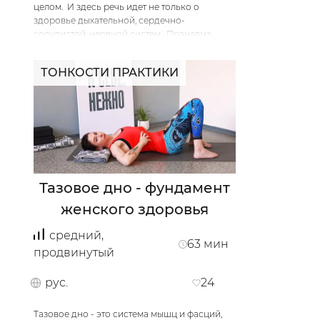
целом. И здесь речь идет не только о
здоровье дыхательной, сердечно-
сосудистой, нервной систем. Пранаяма
(дыхательные практики) - это очень тонкая
работа с вниманием, концентрацией, это
ТОНКОСТИ ПРАКТИКИ
знакомство с собой, да и вообще это
кайфово!
В данной практике мы будем готовить тело и
ум к простым пранаямам, дышать, отдыхать,
заряжаться энергией, восстанавливаться.
Подарите себе немного покоя и
медлительности!
/
Мой кабинет
Зарегистрир
…
Тазовое дно - фундамент
женского здоровья
средний,
63
мин
продвинутый
рус.
24
Тазовое дно - это система мышц и фасций,