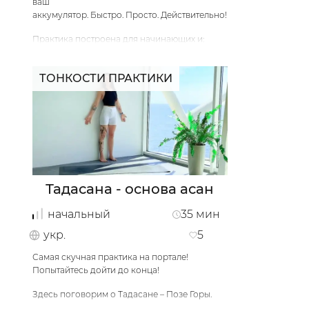
ваш
аккумулятор. Быстро. Просто. Действительно!
Практика построена для начинающих и:
Улучшает подвижность суставов грудной
клетки и соседних регионов;
ТОНКОСТИ ПРАКТИКИ
Развивает дыхательные мышцы;
Активизирует систему кровообращения
(особенно капиллярную);
Подготавливает тело к пранаямам.
Если вы опытный йог – при каждой задержке
Тадасана - основа асан
дыхания используйте бандхи (джаладхара,
уддияна и мула бандха).
начальный
35
мин
укр.
5
Бодрой практики!
Самая скучная практика на портале!
…
Попытайтесь дойти до конца!
Здесь поговорим о Тадасане – Позе Горы.