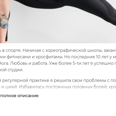
 в спорте. Начиная с хореографической школы, зака
и фитнесами и кросфитамы. Но последние 10 лет у 
йога. Любовь и работа. Уже более 5-ти лет я успешно
ой студии.
я регулярной практике я решила свои проблемы с п
 и шеей. Избавилась постоянных головных болей, хр
 дерев`яности тела :). Буду очень рада делиться с ва
полное описание
 методами ADHO Yoga еще и онлайн.
ительной всем практики!