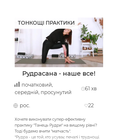
ТОНКОЩІ ПРАКТИКИ
Рудрасана - наше все!
початковий,
61
хв
середній, просунутий
рос.
22
Хочете виконувати супер-ефективну
практику "Танець Рудри" на вищому рівні?
Досліджуй
Інс
Тоді будемо вчити "матчасть".
"Рудра - це той, хто усуває печалі і труднощі.