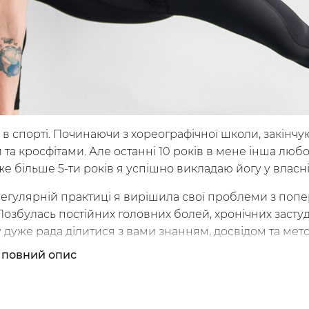
 в спорті. Починаючи з хореографічної школи, закінч
 та кросфітами. Але останні 10 років в мене інша любо
же більше 5-ти років я успішно викладаю йогу у власній
егулярній практиці я вирішила свої проблеми з попе
Позбулась постійних головних болей, хронічних застуд
уду дуже рада ділитися з вами знанням, досвідом та м
йн.
повний опис
ної всім практики!