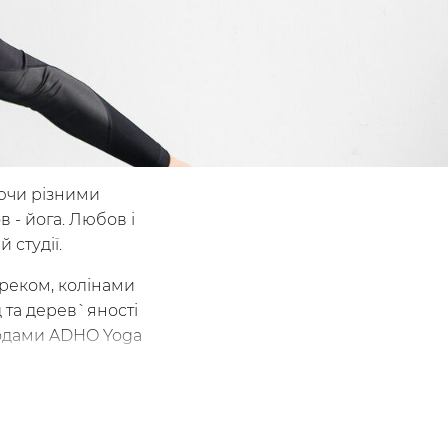
уючи різними
в - йога. Любов і
 студії.
реком, колінами
 та дерев`яності
етодами ADHO Yoga