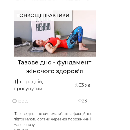
дуже тонка робота з увагою, концентрацією,
це знайомство з собою, та і взагалі це
ТОНКОЩІ ПРАКТИКИ
кайфово!
В даній практиці ми будемо готувати тіло та
розум до простих пранаям, дихати,
відпочивати, заряджатись енергією,
відновлюватись.
Подаруйте собі трохи спокою та повільності!
…
/
Мій кабінет
Зареєструйс
Тазове дно - фундамент
жіночого здоров’я
середній,
63
хв
просунутий
рос.
23
Тазове дно - це система м’язів та фасцій, що
підтримують органи черевної порожнини і
малого тазу.