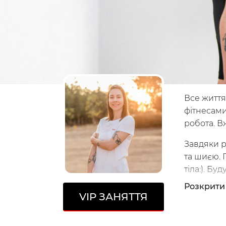
Все життя
фітнесами
робота. В
Завдяки р
та шиєю. 
тіла:). Б
ще і онла
Розкрити
VIP
ЗАНЯТТЯ
Продуктив
Миколаїв