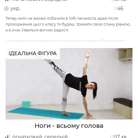
укр.
46
Тепер ніхто не зможе побачити в тобі песиміста, адже після
проходження цього класу ти будеш тримати свою спину рівною,
а в очах з’явиться вогник радості.
Це тренування підходить для щоденної практики і будь-якого
рівня підготовки. Зроби приємно своїм плечовим суглобам,
спині, стегнам - потренуйся просто зараз, а у якості винагороди
ІДЕАЛЬНА ФІГУРА
отримай відмінне самопочуття.
Виконуй цю практику регулярно і забудь про біль у спині!
…
Ноги - всьому голова
Українська
по-русски
початковий, середній
57
хв