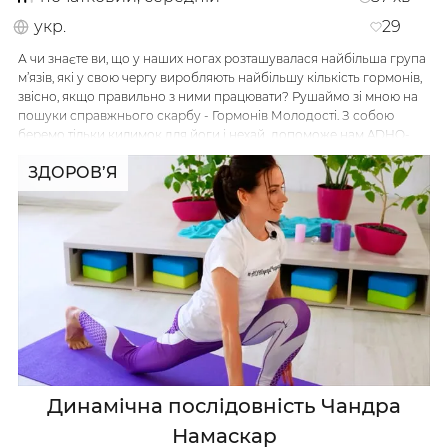
укр.
29
А чи знаєте ви, що у наших ногах розташувалася найбільша група
м’язів, які у свою чергу виробляють найбільшу кількість гормонів,
звісно, якщо правильно з ними працювати? Рушаймо зі мною на
пошуки справжнього скарбу - Гормонів Молодості. З собою
беремо тільки килимок для йоги і нехай допоможе нам ADHO-
сила.
ЗДОРОВ’Я
…
Динамічна послідовність Чандра
Намаскар