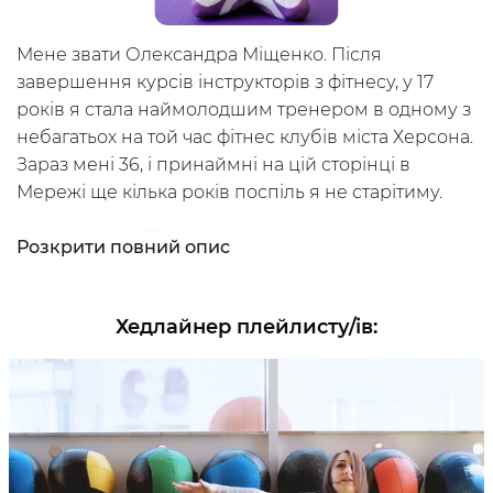
Мене звати Олександра Міщенко. Після
завершення курсів інструкторів з фітнесу, у 17
років я стала наймолодшим тренером в одному з
небагатьох на той час фітнес клубів міста Херсона.
Зараз мені 36, і принаймні на цій сторінці в
Мережі ще кілька років поспіль я не старітиму.
⠀Маю майже 20 років викладацького стажу, могла
Розкрити
повний опис
б я ствердити зараз, якби протягом цих років не
шукала себе. Але завжди хотілося чогось
більшого і як тільки мені ставало сумно або
Хедлайнер плейлисту/ів
:
нецікаво, я рішуче змінювала місце проживання,
професію, лише друзі залишалися незмінними.
Тому на сьогодні у моєму рюкзаку з досвідом є
фах режисера, спроба мешкання закордоном (із
відмовою залишитися працювати у місцевому
фітнес клубі, бо «в Україні гарно квітнуть вишні,