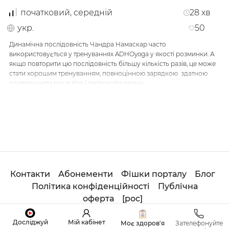
початковий, середній
28
хв
укр.
50
Динамічна послідовність Чандра Намаскар часто
використовується у тренуваннях ADHOyoga у якості розминки. А
якщо повторити цю послідовність більшу кількість разів, це може
стати хорошим тренуванням, повноцінною зарядкою здатною
розворушити ваше тіло і заспокоїти розум.
Лише за півгодини ви не тільки засвоєте послідовність, але й
навчитеся виконувати усі її елементи технічно правильно. Тож,
уперед! І не забувайте насолоджуватися кожним рухом 😉
…
Контакти
Абонементи
Фішки порталу
Блог
Політика конфіденційності
Публічна
оферта
[
рос
]
© 2020
Студія
ОНЛАЙН ADHOYOGA. All Rights
Досліджуй
Мій кабінет
Моє здоров'я
Зателефонуйте