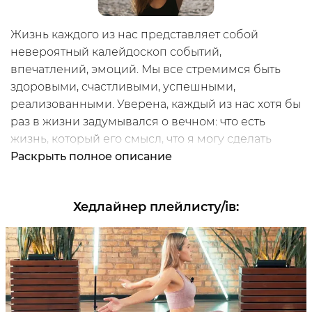
Инструкторы
Жизнь каждого из нас представляет собой
невероятный калейдоскоп событий,
впечатлений, эмоций. Мы все стремимся быть
здоровыми, счастливыми, успешными,
реализованными. Уверена, каждый из нас хотя бы
раз в жизни задумывался о вечном: что есть
жизнь, который его смысл, что я могу сделать
полезного для человечества и вообще кто я есть.
Раскрыть
полное описание
На эти и другие подобные вопросы можно найти
ответы в самом себе. Йога это один из лучших
Хедлайнер плейлисту/ів
:
инструментов "найти дружбу с самим собой".
Но сначала хочу вернуть свое внимание на тело
которое нам дано от рождения, потому что так
или иначе, но именно через тело и с его
Мой
помощью можно добраться до глубинных
открытий. Именно поэтому нужно следить за