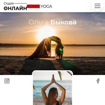
Ольга
Быкова
Исследуй
Классы
Курсы
Плейлисты