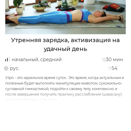
На своих классах обязательно уделяю внимание
дыхательным упражнениям, манипуляциям с
животом, а потом уже в зависимости от группы и
индивидуальных потребностей учащихся,
выстраиваю комплекс, который будет иметь
позитивное отражение на весь организм.
Утренняя зарядка, активизация на
Главным в практике считаю комплексный подход,
удачный день
самодисциплину, развитие, никогда не
начальный, средний
30
мин
останавливаться на достигнутом, учиться новому.
рус.
54
Найдите время, присоединитесь, расстелите
Утро - это идеальное время суток. Это время, когда актуальным и
коврик и уже никогда вы не закроет двери в
полезным будет выполнять манипуляции животом, сухожильно-
невероятный мир познания себя и йоги.
Русский
українською
суставной гимнастикой, подойти к своему телу комплексно и
после завершения получить практику расслабления (шавасану).
Одеса
Начните этот день с йогами
…