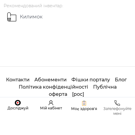
Рекомендований
інвентар
:
Килимок
Контакти
Абонементи
Фішки порталу
Блог
Політика конфіденційності
Публічна
оферта
[
рос
]
© 2020
Студія
ОНЛАЙН ADHOYOGA. All Rights
Досліджуй
Мій кабінет
Моє здоров'я
Зателефонуйте
Reserved.
мені
Made with
by
Sviatoslav Tretiak