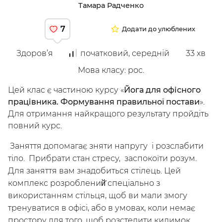
Тамара Радченко
7
Додати до улюблених
Досліджуй
Здоров’я
початковий, середній
33
хв
Класи
Курси
Плейлисти
Мова класу
:
рос.
Інструктори
Цей клас є частиною курсу
«
Йога для офісного
працівника. Формування правильної постави
».
Для отримання найкращого результату пройдіть
повний курс
.
Заняття допомагає зняти напругу і розслабити
тіло. Прибрати стан стресу, заспокоїти розум.
Для заняття вам знадобиться стілець. Цей
комплекс розроблений̆ спеціально з
використанням стільця, щоб ви мали змогу
тренуватися в офісі, або в умовах, коли немає
/
Мій кабінет
Зареєструйся
простору для того, щоб розстелити килимок.