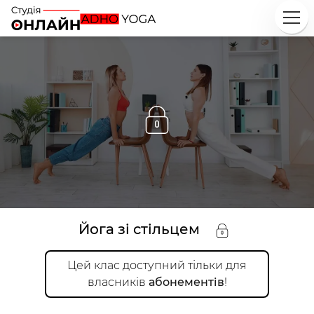
Йога зі стільцем
Цей
клас
доступний тільки для
власників
абонементів
!