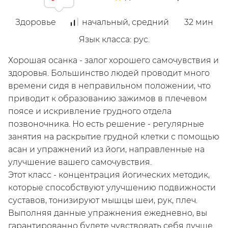
Здоровье
начальный, средний
32
мин
Язык класса
:
рус.
Хорошая осанка - залог хорошего самочувствия и
здоровья. Большинство людей проводит много
Мой
времени сидя в неправильном положении, что
приводит к образованию зажимов в плечевом
поясе и искривление грудного отдела
позвоночника. Но есть решение - регулярные
занятия на раскрытие грудной клетки с помощью
асан и упражнений из йоги, направленные на
улучшение вашего самочувствия.
Этот класс - концентрация йогических методик,
которые способствуют улучшению подвижности
/
суставов, тонизируют мышцы шеи, рук, плеч.
Зарегистрируйся
Выполняя данные упражнения ежедневно, вы
гарантированно будете чувствовать себя лучше.