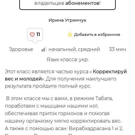
владельцев
абонементов
!
Ирина Угринчук
11
Добавить в избранное
Здоровье
начальный, средний
33
мин
Мой
Язык класса
:
укр.
Этот класс является частью курса
«
Корректируй
вес и молодей
».
Для получения наилучшего
результата пройдите полный курс
.
В этом классе мы с вами, в режиме Табата,
поработаем с мышцами нашими ног,
обеспечивая приток гормонов и помогая
нашему организму мягко корректировать вес.
/
А также с помощью асан: Вирабхадрасана 1 и 2,
Зарегистрируйся