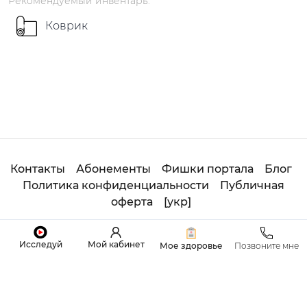
Рекомендуемый
инвентарь
:
Коврик
Русский
українською
Контакты
Абонементы
Фишки портала
Блог
Политика конфиденциальности
Публичная
оферта
[
укр
]
© 2020
Студия
ОНЛАЙН ADHOYOGA. All Rights
Исследуй
Мой кабинет
Reserved.
Мое здоровье
Позвоните мне
Made with
by
Sviatoslav Tretiak