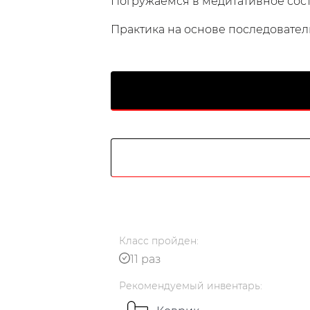
Погружаемся в медитативное сос
Практика на основе последователь
Русский
українською
Класс
пройден
:
11 раз
Рекомендуемый
инвентарь
: