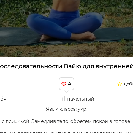
структоры
оследовательности Вайю для внутренне
4
Доба
уйся
ебя
начальный
Язык класса
:
укр.
с психикой. Замедлив тело, обретем покой в ​​голове.