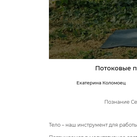
Исследуй
Ин
Классы
Курсы
Плейлисты
Потоковые п
Екатерина Коломоец
/
Мой кабинет
Зарегистрир
Познание С
Тело – наш инструмент для работы 