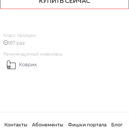
КУПИТЬ СЕЙЧАС
кабинет
Класс
пройден
:
187 раз
Рекомендуемый
инвентарь
:
Коврик
Русский
українською
Контакты
Абонементы
Фишки портала
Блог