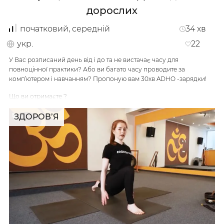
дорослих
/
Мій кабінет
Зареєструйся
початковий, середній
34
хв
укр.
22
У Вас розписаний день від і до та не вистачає часу для
повноцінної практики? Або ви багато часу проводите за
комп’ютером і навчанням? Пропоную вам 30хв ADHO -зарядки!
Що ви отримаєте ?
1. Здорове,красиве тіло.
ЗДОРОВ’Я
2. Заряд позитивної енергії.
3. 100% хороший настрій!
…