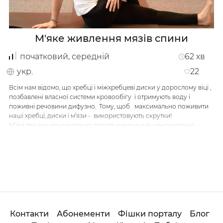
М'яке живлення мязів спини
початковий, середній
62
хв
укр.
22
Всім нам відомо, що хребці і міжхребцеві диски у дорослому віці ,
позбавлені власної системи кровообігу і отримують воду і
поживні речовини дифузно. Тому, щоб максимально поживити
наші хребці, диски і м’язи - використовують скрутки!
М’які техніки, максимально просте виконання, максимально
користі!
Розстеляйте килимки і вперед !
…
Контакти
Абонементи
Фішки порталу
Блог