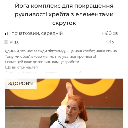
Йога комплекс для покращення
рухливості хребта з елементами
скруток
початковий, середній
60
хв
укр.
15
Єдиний, хто нас завжди підтримує, - це наш хребет, наша спина.
Тому ми обов‘язково маємо піклуватися про нього!
І саме цей клас дозволить вам це зробити.
Що ви отримаєте ?
Активне фізичне навантаження на все тіло!
Включення і пропрацювання м’язів спини і плечового поясу!
ЗДОРОВ’Я
100 % легкість у тілі!
Українська
по-русски
…