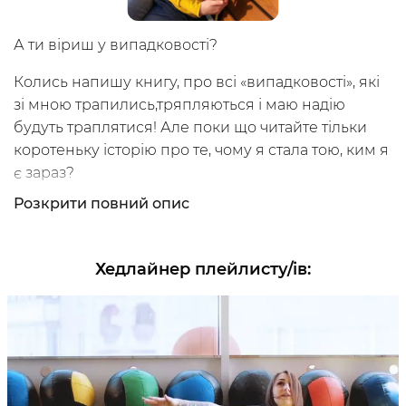
А ти віриш у випадковості?
Колись напишу книгу, про всі «випадковості», які
зі мною трапились,тряпляються і маю надію
будуть траплятися! Але поки що читайте тільки
коротеньку історію про те, чому я стала тою, ким я
є зараз?
Розкрити
повний опис
Мене звати Оля і я сертифікований ADHОyoga-
інструктор, фізичний реабілітолог, масажист,
мандрівниця, мрійниця і шукачка пригод!!!
Хедлайнер плейлисту/ів
:
Ще колись,навчаючись у медичному коледжі,
зрозуміла, що не всі захворювання треба лікувати
медикаментами і не всі вони можуть ними
вилікуватись.А багато захворювань можна
уникнути, якщо є рух!