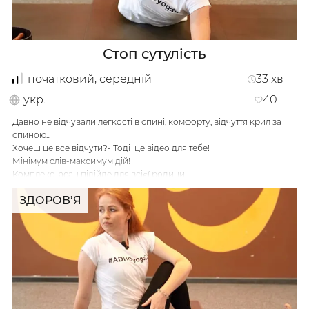
Стоп сутулість
початковий, середній
33
хв
укр.
40
Давно не відчували легкості в спині, комфорту, відчуття крил за
спиною...
Хочеш це все відчути?- Тоді це відео для тебе!
Мінімум слів-максимум дій!
Комплекс асан підійде для всієї родини!
А разом практикувати веселіше😉
ЗДОРОВ’Я
Розстеляйте килимки і вперед !
…