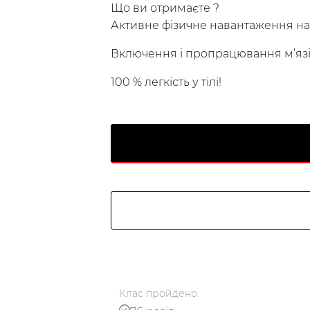
Що ви отримаєте ?
Активне фізичне навантаження на 
Включення і пропрацювання м’язів
100 % легкість у тілі!
Українська
по-русски
Клас
пройдено
: