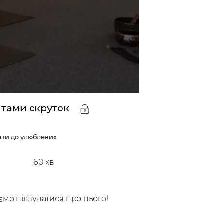
нтами скруток
ти до улюблених
60
хв
ємо піклуватися про нього!