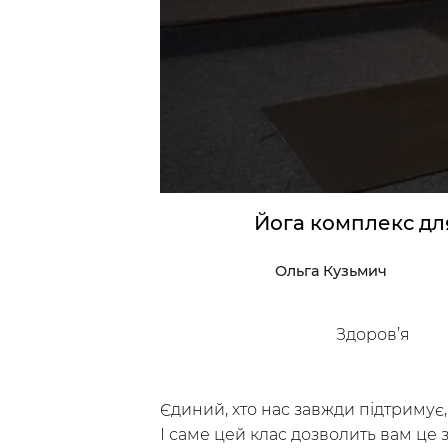
Досліджуй
Інс
Класи
Курси
Плейлисти
Йога комплекс дл
Ольга Кузьмич
Здоров’я
/
Мій кабінет
Зареєструйс
Єдиний, хто нас завжди підтримує,
І саме цей клас дозволить вам це 