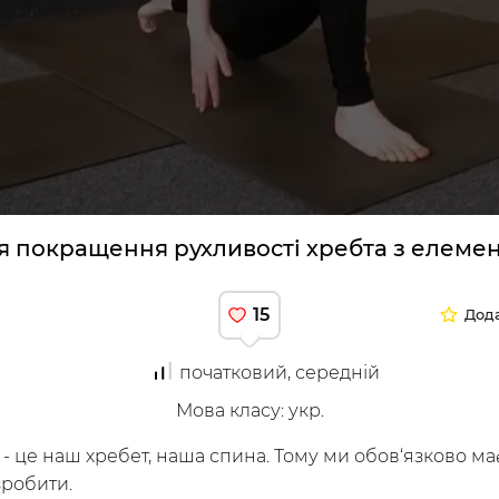
труктори
я покращення рухливості хребта з елеме
15
Дода
початковий, середній
я
Мова класу
:
укр.
 - це наш хребет, наша спина. Тому ми обов‘язково ма
зробити.