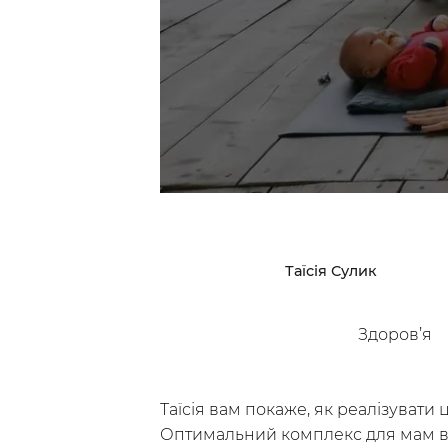
Досліджуй
Інс
Класи
Курси
Плейлисти
Таїсія Сулик
Здоров’я
/
Мій кабінет
Зареєструйс
Таїсія вам покаже, як реалізувати
Оптимальний комплекс для мам в пе