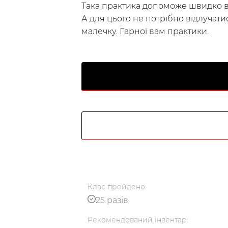
Така практика допоможе швидко в
А для цього не потрібно відлучати
малечку. Гарної вам практики.
Українська
по-русски
Клас
пройдено
:
25 разів
Рекомендований
інвентар
: