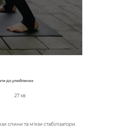
ти до улюблених
27
хв
зи спини та м'язи стабілізатори.