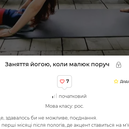
труктори
Заняття йогою, коли малюк поруч
7
Дода
початковий
я
Мова класу
:
рос.
 це, здавалось би не можливе, поєднання.
рші місяці після пологів, де акцент ставиться на м'я