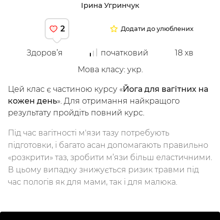
Ірина Угринчук
Досліджуй
2
Додати до улюблених
Класи
Курси
Плейлисти
Здоров’я
початковий
18
хв
Інструктори
Мова класу
:
укр.
Цей клас є частиною курсу
«
Йога для вагітних на
кожен день
».
Для отримання найкращого
результату пройдіть повний курс
.
Під час вагітності м'язи тазу потребують
підготовки, і багато асан допомагають правильно
«розкрити» таз, зробити м’язи більш еластичними.
В цьому випадку знижується ризик травми під
/
Мій кабінет
Зареєструйся
час пологів як для мами, так і для малюка.