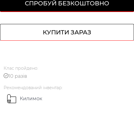
СПРОБУЙ БЕЗКОШТОВНО
КУПИТИ ЗАРАЗ
Клас
пройдено
:
Українська
по-русски
10 разів
Рекомендований
інвентар
:
Килимок