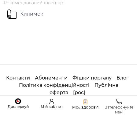
Рекомендований
інвентар
:
Килимок
Контакти
Абонементи
Фішки порталу
Блог
Політика конфіденційності
Публічна
оферта
[
рос
]
© 2020
Студія
ОНЛАЙН ADHOYOGA. All Rights
Досліджуй
Мій кабінет
Моє здоров'я
Зателефонуйте
Reserved.
мені
Made with
by
Sviatoslav Tretiak