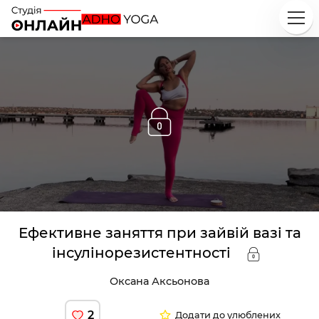
Ефективне заняття при зайвій вазі та
інсулінорезистентності
Оксана Аксьонова
2
Додати до улюблених