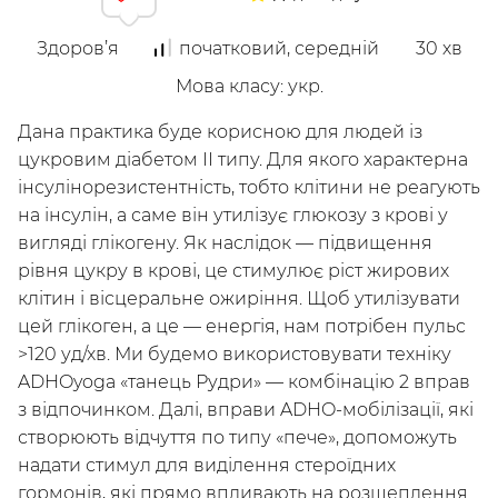
Здоров’я
початковий, середній
30
хв
Мова класу
:
укр.
Досліджуй
Дана практика буде корисною для людей із
Класи
Курси
Плейлисти
цукровим діабетом ІІ типу. Для якого характерна
Інструктори
інсулінорезистентність, тобто клітини не реагують
на інсулін, а саме він утилізує глюкозу з крові у
вигляді глікогену. Як наслідок — підвищення
рівня цукру в крові, це стимулює ріст жирових
клітин і вісцеральне ожиріння. Щоб утилізувати
цей глікоген, а це — енергія, нам потрібен пульс
>120 уд/хв. Ми будемо використовувати техніку
ADHOyoga «танець Рудри» — комбінацію 2 вправ
з відпочинком. Далі, вправи ADHO-мобілізації, які
створюють відчуття по типу «пече», допоможуть
надати стимул для виділення стероїдних
/
Мій кабінет
Зареєструйся
гормонів, які прямо впливають на розщеплення