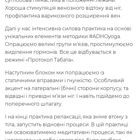
суглобова гімнастика в положенні лежачи.
Хороша стимуляція венозного відтоку від ніг,
профілактика варикозного розширення вен.
Далі у нас інтенсивна силова практика на основі
унікальних елементів методики #ADHOyoga.
Опрацюємо великі групи м’язів, простимулюємо
виділення гормонів. Все це відбувається в
/
Мій кабінет
Зареєструйся
режимі «Протокол Табата».
Наступним блоком ми попрацюємо із
статичними вправами і гнучкістю. Особливий
акцент на латеральні (бічні) сторони корпусу, та
відвідні і привідні м’язи ніг. І навіть підійдемо до
поперечного шпагату.
І на кінці практика релаксації, яка зніме втому з
тіла, запустить відновні процеси. В цій практиці
ми освоюватимемо медитативні процеси, такі як