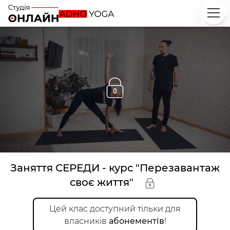
Заняття СЕРЕДИ - курс "Перезавантаж
своє життя"
Цей
клас
доступний тільки для
власників
абонементів
!