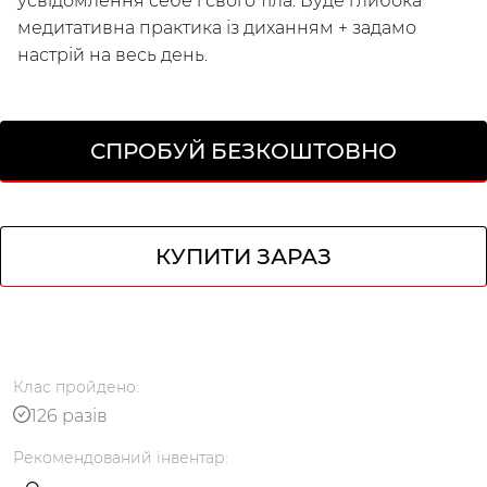
усвідомлення себе і свого тіла. Буде глибока
медитативна практика із диханням + задамо
настрій на весь день.
СПРОБУЙ БЕЗКОШТОВНО
Українська
по-русски
КУПИТИ ЗАРАЗ
Клас
пройдено
:
126 разів
Рекомендований
інвентар
: