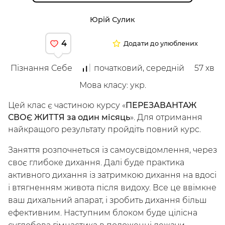
Юрій Сулик
4
Додати до улюблених
Пізнання Себе
початковий, середній
57
хв
Мова класу
:
укр.
Цей клас є частиною курсу
«
ПЕРЕЗАВАНТАЖ
СВОЄ ЖИТТЯ за один місяць
».
Для отримання
Досліджуй
найкращого результату пройдіть повний курс
.
Класи
Курси
Плейлисти
Заняття розпочнеться із самоусвідомлення, через
Інструктори
своє глибоке дихання. Далі буде практика
активного дихання із затримкою дихання на вдосі
і втягненням живота після видоху. Все це ввімкне
ваш дихальний апарат, і зробить дихання більш
ефективним. Наступним блоком буде цілісна