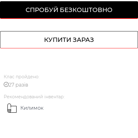
СПРОБУЙ БЕЗКОШТОВНО
КУПИТИ ЗАРАЗ
Клас
пройдено
:
Українська
по-русски
27 разів
Рекомендований
інвентар
:
Килимок