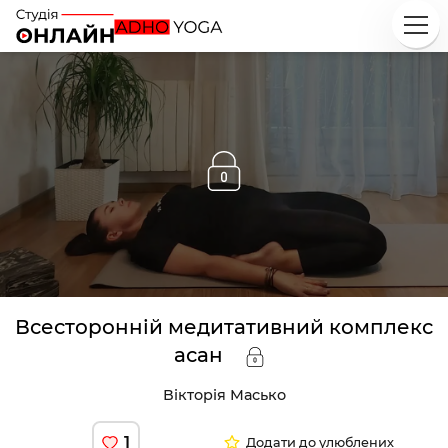
Всесторонній медитативний комплекс
асан
Вікторія Масько
1
Додати до улюблених