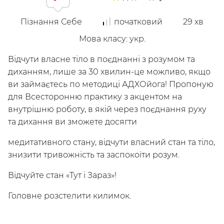
Пізнання Себе
початковий
29
хв
Досліджуй
Мова класу
:
укр.
Класи
Курси
Плейлисти
Відчути власне тіло в поєднанні з розумом та
Інструктори
диханням, лише за 30 хвилин-це можливо, якщо
ви займаєтесь по методиці АДХОйога! Пропоную
для Всесторонню практику з акцентом на
внутрішню роботу, в якій через поєднання руху
та дихання ви зможете досягти
медитативного стану, відчути власний стан та тіло,
знизити тривожність та заспокоїти розум.
Відчуйте стан «Тут і Зараз»!
/
Мій кабінет
Зареєструйся
Головне розстелити килимок.