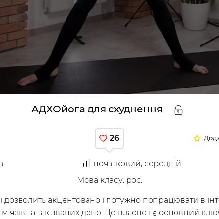
труктори
АДХОйога для схуднення
26
Дода
а
початковий, середній
я
Мова класу
:
рос.
сії дозволить акцентовано і потужно попрацювати в і
з м'язів та так званих депо. Це власне і є основний кл