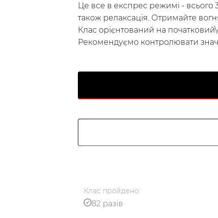
Це все в експрес режимі - всього 3
також релаксація. Отримайте вогн
Клас орієнтований на початковий\
Рекомендуємо контролювати значе
Українська
по-русски
Клас
пройдено
:
82 разів