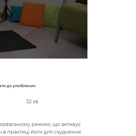
ти до улюблених
32
хв
нтервальному режимі, що активує
юч в практиці йоги для схуднення.