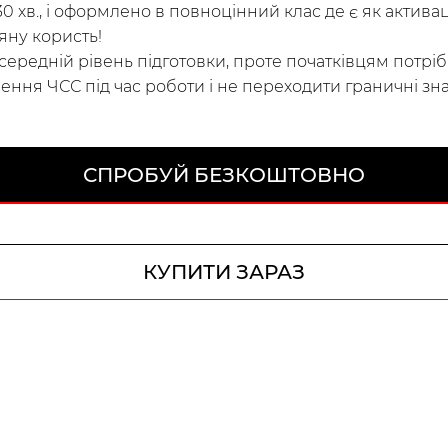
0 хв., і оформлено в повноцінний клас де є як активаці
яну користь!
середній рівень підготовки, проте початківцям потр
ння ЧСС під час роботи і не переходити граничні зн
СПРОБУЙ БЕЗКОШТОВНО
КУПИТИ ЗАРАЗ