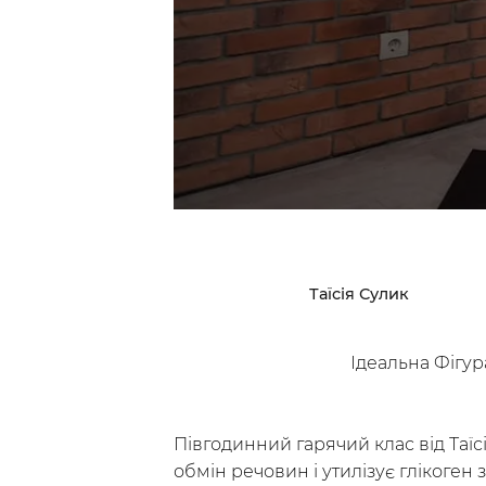
Досліджуй
Інс
Класи
Курси
Плейлисти
Таїсія Сулик
Ідеальна Фігур
/
Мій кабінет
Зареєструйс
Півгодинний гарячий клас від Таї
обмін речовин і утилізує глікоген 