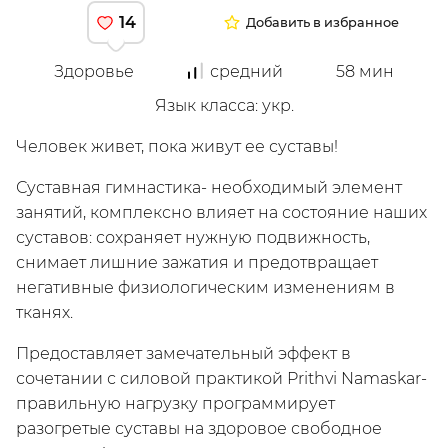
14
Добавить в избранное
Здоровье
средний
58
мин
Язык класса
:
укр.
Человек живет, пока живут ее суставы!
Мой
Суставная гимнастика- необходимый элемент
занятий, комплексно влияет на состояние наших
суставов: сохраняет нужную подвижность,
снимает лишние зажатия и предотвращает
негативные физиологическим изменениям в
тканях.
Предоставляет замечательный эффект в
сочетании с силовой практикой Prithvi Namaskar-
/
Зарегистрируйся
правильную нагрузку программирует
разогретые суставы на здоровое свободное