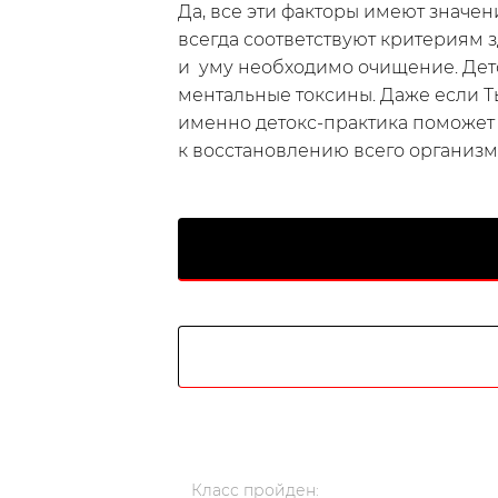
Да, все эти факторы имеют значен
всегда соответствуют критериям 
и уму необходимо очищение. Дето
ментальные токсины. Даже если Ты 
именно детокс-практика поможет 
к восстановлению всего организма
Русский
українською
Класс
пройден
: