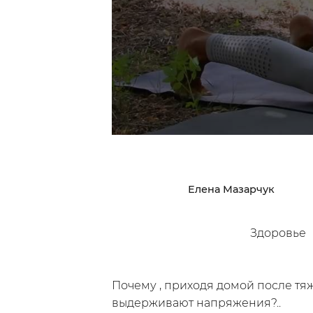
Исследуй
Ин
Классы
Курсы
Плейлисты
Елена Мазарчук
Здоровье
/
Мой кабинет
Зарегистрир
Почему , приходя домой после тя
выдерживают напряжения?..