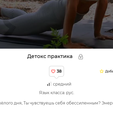
структоры
Детокс практика
38
Доба
средний
Язык класса
:
рус.
уйся
жёлого дня, Ты чувствуешь себя обессиленным? Энерг