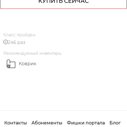
КУПИТЬ СЕЙЧАС
кабинет
Класс
пройден
:
246 раз
Рекомендуемый
инвентарь
:
Коврик
Русский
українською
Контакты
Абонементы
Фишки портала
Блог