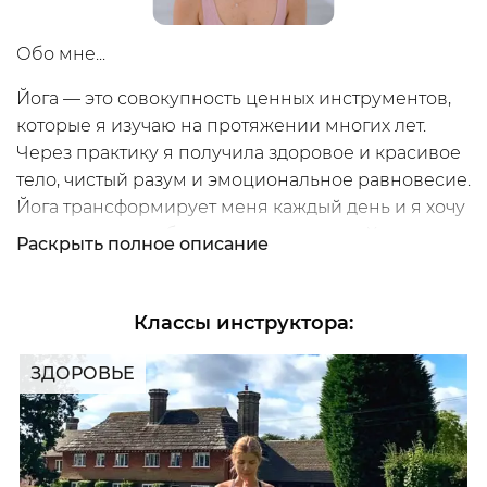
Обо мне...
Йога — это совокупность ценных инструментов,
которые я изучаю на протяжении многих лет.
Мой
Через практику я получила здоровое и красивое
тело, чистый разум и эмоциональное равновесие.
Йога трансформирует меня каждый день и я хочу
этим делиться, обучать и вдохновлять. Хочу
Раскрыть
полное описание
влюбить тебя в йогу и предложить взглянуть на
неё другим не стереотипным взглядом.
Классы инструктора
:
Для меня важно преподавать с функциональным
подходом, основанном на анатомических
/
ЗДОРОВЬЕ
Зарегистрируйся
знаниях, направленых на увеличение диапазона
движений, а также контроль и стабильность в
данном диапазоне. На своих занятиях я также
люблю говорить о философии йоги и её