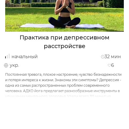
актуальность в современной жизни.
Київ
Практика при депрессивном
кабинет
расстройстве
начальный
32
мин
укр.
6
Постоянная тревога, плохое настроение, чувство безнадежности
и потеря интереса к жизни. Знакомы эти симптомы? Депрессия -
одна из самых распространенных проблем современного
человека. АДХО йога предлагает разнообразные инструменты в
улучшении меняльного здоровья. Удели всего 30 минут на
практику со мной и почувствуй абсолютно новое физическое и
внутреннее состояния уже после первого занятия.
…