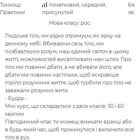
Тонкощі
початковий, середній,
64
Практики
просунутий
хв
Мова класу
:
рос.
Людське тіло, ми рідко отримуєм, як зірку на
денному небі. Вбиваючи своє тіло, ми
позбавляємо розум, наш єдиний світоч в цьому
житті, можливостей висвітлювати нам шлях. Про
тіло ми повинні дбати, а не вбивати його, але
дбати ми повинні настільки, щоб яскравіше
горіло розуміння життя, щоб турботи про тіло не
заважали розумно жити.
- Будда -
Міні курс, що складається з двох класів: 30 і 60
хвилин
Півгодинний клас ти можеш вмикати вранці або
в будь-який час, щоб прокинутися і включити все
тіло в рух.