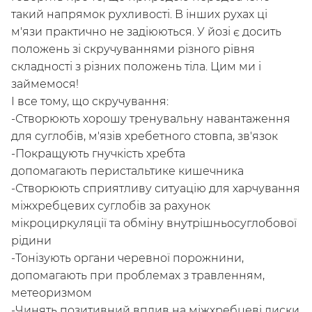
такий напрямок рухливості. В інших рухах ці
м'язи практично не задіюються. У йозі є досить
положень зі скручуваннями різного рівня
складності з різних положень тіла. Цим ми і
займемося!
І все тому, що скручування:
-Створюють хорошу тренувальну навантаження
для суглобів, м'язів хребетного стовпа, зв'язок
-Покращують гнучкість хребта
допомагають перистальтике кишечника
-Створюють сприятливу ситуацію для харчування
міжхребцевих суглобів за рахунок
мікроциркуляції та обміну внутрішньосуглобової
рідини
Українська
по-русски
-Тонізують органи черевної порожнини,
допомагають при проблемах з травленням,
метеоризмом
-Чинять позитивний вплив на міжхребцеві диски