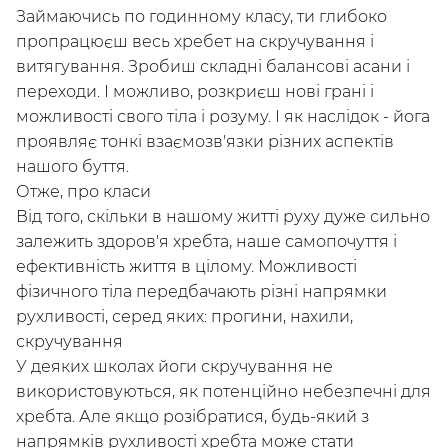
Займаючись по годинному класу, ти глибоко
пропрацюєш весь хребет на скручування і
витягування. Зробиш складні балансові асани і
Досліджуй
переходи. І можливо, розкриєш нові грані і
Класи
Курси
Плейлисти
можливості свого тіла і розуму. І як наслідок - йога
проявляє тонкі взаємозв'язки різних аспектів
Інструктори
нашого буття.
Отже, про класи
Від того, скільки в нашому житті руху дуже сильно
залежить здоров'я хребта, наше самопочуття і
ефективність життя в цілому. Можливості
фізичного тіла передбачають різні напрямки
рухливості, серед яких: прогини, нахили,
скручування
У деяких школах йоги скручування не
використовуються, як потенційно небезпечні для
хребта. Але якщо розібратися, будь-який з
напрямків рухливості хребта може стати