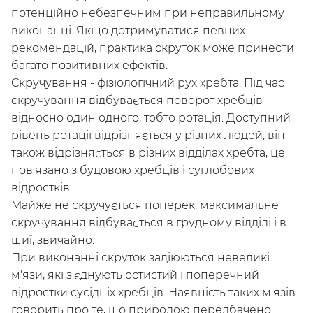
потенційно небезпечним при неправильному
виконанні. Якщо дотримуватися певних
рекомендацій, практика скруток може принести
багато позитивних ефектів.
Скручування - фізіологічний рух хребта. Під час
скручування відбувається поворот хребців
відносно один одного, тобто ротація. Доступний
/
Мій кабінет
Зареєструйся
рівень ротації відрізняється у різних людей, він
також відрізняється в різних відділах хребта, це
пов'язано з будовою хребців і суглобових
відростків.
Майже не скручується поперек, максимальне
скручування відбувається в грудному відділі і в
шиї, звичайно.
При виконанні скруток задіюються невеликі
м'язи, які з'єднують остистий і поперечний
відростки сусідніх хребців. Наявність таких м'язів
говорить про те, що природою передбачено