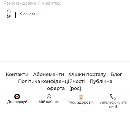
Рекомендований
інвентар
:
Килимок
Контакти
Абонементи
Фішки порталу
Блог
Політика конфіденційності
Публічна
оферта
[
рос
]
© 2020
Студія
ОНЛАЙН ADHOYOGA. All Rights
Досліджуй
Мій кабінет
Моє здоров'я
Зателефонуйте
Reserved.
мені
Made with
by
Sviatoslav Tretiak