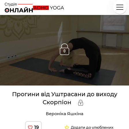
Прогини від Уштрасани до виходу
Скорпіон
Вероніка Яшкіна
19
Додати до улюблених