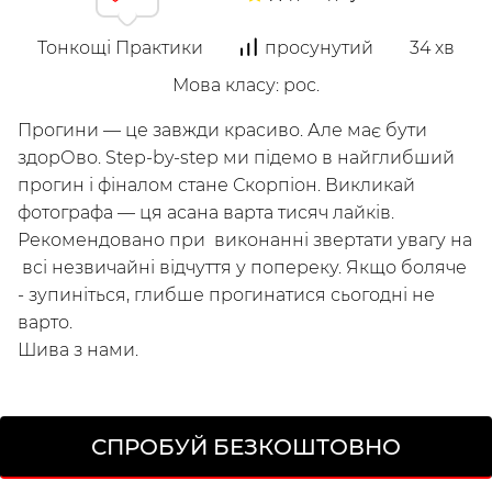
Досліджуй
Тонкощі Практики
просунутий
34
хв
Класи
Курси
Плейлисти
Мова класу
:
рос.
Інструктори
Прогини — це завжди красиво. Але має бути
здорОво. Step-by-step ми підемо в найглибший
прогин і фіналом стане Скорпіон. Викликай
фотографа — ця асана варта тисяч лайків.
Рекомендовано при виконанні звертати увагу на
всі незвичайні відчуття у попереку. Якщо боляче
- зупиніться, глибше прогинатися сьогодні не
варто.
Шива з нами.
/
Мій кабінет
Зареєструйся
СПРОБУЙ БЕЗКОШТОВНО