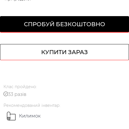
СПРОБУЙ БЕЗКОШТОВНО
КУПИТИ ЗАРАЗ
Клас
пройдено
:
33 разів
Українська
по-русски
Рекомендований
інвентар
:
Килимок