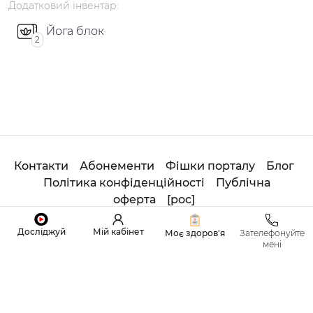
Додатковий
інвентар
:
Йога блок
2
Контакти
Абонементи
Фішки порталу
Блог
Політика конфіденційності
Публічна
оферта
[
рос
]
© 2020
Студія
ОНЛАЙН ADHOYOGA. All Rights
Досліджуй
Мій кабінет
Моє здоров'я
Зателефонуйте
Reserved.
мені
Made with
by
Sviatoslav Tretiak