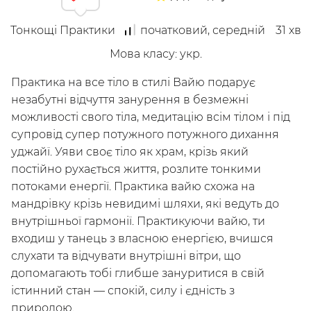
Тонкощі Практики
початковий, середній
31
хв
Мова класу
:
укр.
Досліджуй
Практика на все тіло в стилі Вайю подарує
Класи
Курси
Плейлисти
незабутні відчуття занурення в безмежні
Інструктори
можливості свого тіла, медитацію всім тілом і під
супровід супер потужного потужного дихання
уджайї. Уяви своє тіло як храм, крізь який
постійно рухається життя, розлите тонкими
потоками енергії. Практика вайю схожа на
мандрівку крізь невидимі шляхи, які ведуть до
внутрішньої гармонії. Практикуючи вайю, ти
входиш у танець з власною енергією, вчишся
слухати та відчувати внутрішні вітри, що
допомагають тобі глибше зануритися в свій
істинний стан — спокій, силу і єдність з
/
Мій кабінет
Зареєструйся
природою.