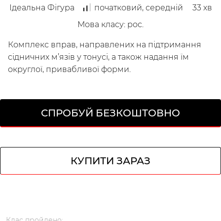
Ідеальна Фігура
початковий, середній
33
хв
Інструктори
Мова класу
:
рос.
Комплекс вправ, направлених на підтримання
сідничних м’язів у тонусі, а також надання їм
округлої, привабливої форми.
СПРОБУЙ БЕЗКОШТОВНО
/
Мій кабінет
Зареєструйся
КУПИТИ ЗАРАЗ
Клас
пройдено
: