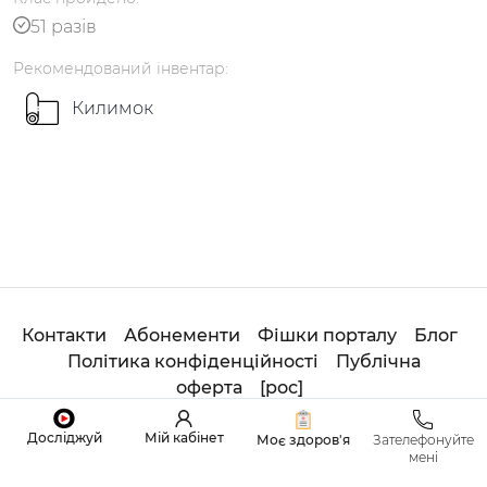
51 разів
Рекомендований
інвентар
:
Українська
по-русски
Килимок
Контакти
Абонементи
Фішки порталу
Блог
Політика конфіденційності
Публічна
оферта
[
рос
]
© 2020
Студія
ОНЛАЙН ADHOYOGA. All Rights
Досліджуй
Мій кабінет
Моє здоров'я
Зателефонуйте
Reserved.
мені