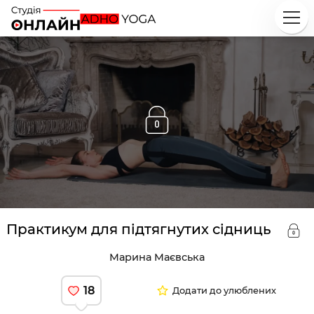
Практикум для підтягнутих сідниць
Марина Маєвська
18
Додати до улюблених
Досліджуй
Класи
Курси
Плейлисти