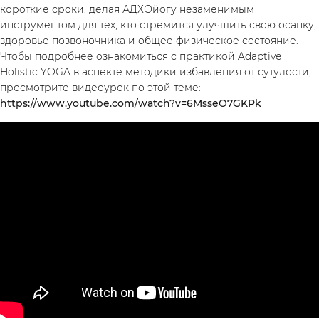
короткие сроки, делая АДХОйогу незаменимым
инструментом для тех, кто стремится улучшить свою осанку,
здоровье позвоночника и общее физическое состояние.
Чтобы подробнее ознакомиться с практикой Adaptive
Holistic YOGA в аспекте методики избавления от сутулости,
просмотрите видеоурок по этой теме:
https://www.youtube.com/watch?v=6MsseO7GKPk