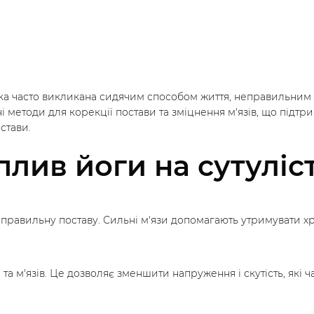
ка часто викликана сидячим способом життя, неправильним п
 методи для корекції постави та зміцнення м'язів, що підтр
стави.
плив йоги на сутуліст
ь правильну поставу. Сильні м'язи допомагають утримувати х
а м'язів. Це дозволяє зменшити напруження і скутість, які ча