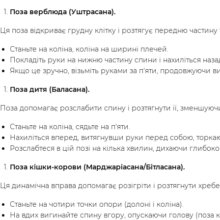
Поза верблюда (Уштрасана).
Ця поза відкриває грудну клітку і розтягує передню частину
Станьте на коліна, коліна на ширині плечей.
Покладіть руки на нижню частину спини і нахиліться наза
Якщо це зручно, візьміть руками за п'яти, продовжуючи ви
Поза дитя (Баласана).
Поза допомагає розслабити спину і розтягнути її, зменшуючи
Станьте на коліна, сядьте на п'яти.
Нахиліться вперед, витягнувши руки перед собою, торка
Розслабтеся в цій позі на кілька хвилин, дихаючи глибоко
Поза кішки-корови (Марджаріасана/Бітласана).
/
Мій кабінет
Зареєструйс
Ця динамічна вправа допомагає розігріти і розтягнути хребе
Станьте на чотири точки опори (долоні і коліна).
На вдих вигинайте спину вгору, опускаючи голову (поза к