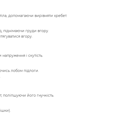
 тіла, допомагаючи вирівняти хребет.
д, піднімаючи груди вгору.
тягуватися вгору.
 напруження і скутість.
ючись лобом підлоги.
.
я
т, поліпшуючи його гнучкість.
ішки).