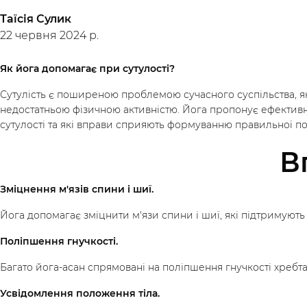
Таїсія Сулик
22 червня 2024 р.
Як йога допомагає при сутулості?
Сутулість є поширеною проблемою сучасного суспільства, я
недостатньою фізичною активністю. Йога пропонує ефективні
сутулості та які вправи сприяють формуванню правильної по
В
Зміцнення м'язів спини і шиї.
Йога допомагає зміцнити м'язи спини і шиї, які підтримуют
Поліпшення гнучкості.
Багато йога-асан спрямовані на поліпшення гнучкості хребта т
Усвідомлення положення тіла.