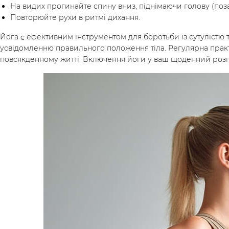
На видих прогинайте спину вниз, піднімаючи голову (поза
Повторюйте рухи в ритмі дихання.
Йога є ефективним інструментом для боротьби із сутулістю 
усвідомленню правильного положення тіла. Регулярна практ
повсякденному житті. Включення йоги у ваш щоденний розпо