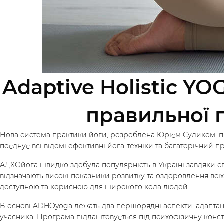
Adaptive Holistic Y
правильної п
Нова система практики йоги, розроблена Юрієм Суликом, під
поєднує всі відомі ефективні йога-техніки та багаторічний 
АДХОйога швидко здобула популярність в Україні завдяки сво
відзначають високі показники розвитку та оздоровлення всіх 
доступною та корисною для широкого кола людей.
В основі ADHOyoga лежать два першорядні аспекти: адаптація
учасника. Програма підлаштовується під психофізичну консти