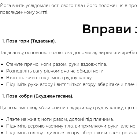
Йога вчить усвідомленості свого тіла і його положення в про
повсякденному житті.
Досліджуй
Інс
Вправи з
Класи
Курси
Плейлисти
Поза гори (Тадасана).
Тадасана є основною позою, яка допомагає вирівняти хребе
Станьте прямо, ноги разом, руки вздовж тіла.
Розподіліть вагу рівномірно на обидві ноги.
Втягніть живіт і підніміть грудну клітку.
Підніміть руки вгору і витягніться вгору, зберігаючи пле
Поза кобри (Бхуджангасана).
Ця поза зміцнює м'язи спини і відкриває грудну клітку, що
Ляжте на живіт, ноги разом, долоні під плечима.
Підніміть верхню частину тіла, випрямляючи руки, але н
Підніміть голову і дивіться вгору, зберігаючи плечі розс