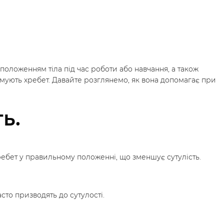
оложенням тіла під час роботи або навчання, а також
имують хребет. Давайте розглянемо, як вона допомагає при
ь.
ребет у правильному положенні, що зменшує сутулість.
сто призводять до сутулості.