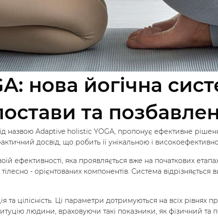
OGA: нова йогічна си
остави та позбавлен
 назвою Adaptive holistic YOGA, пропонує ефективне рішенн
практичний досвід, що робить її унікальною і високоефективн
їй ефективності, яка проявляється вже на початкових етапах 
тілесно - орієнтованих компонентів. Система відрізняється в
 та цілісність. Ці параметри дотримуються на всіх рівнях п
туцію людини, враховуючи такі показники, як фізичний та пси