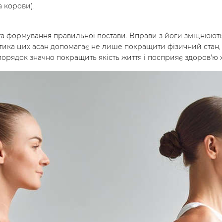
 корови).
та формування правильної постави. Вправи з йоги зміцнюють 
ика цих асан допомагає не лише покращити фізичний стан, 
рядок значно покращить якість життя і посприяє здоров'ю 