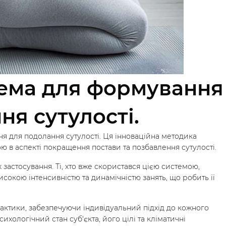
стема для формування
ня сутулості.
я для подолання сутулості. Ця інноваційна методика
ою в аспекті покращення постави та позбавлення сутулості.
застосування. Ті, хто вже скористався цією системою,
исокою інтенсивністю та динамічністю занять, що робить її
рактики, забезпечуючи індивідуальний підхід до кожного
хологічний стан суб'єкта, його цілі та кліматичні