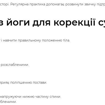
сторі. Регулярна практика допомагає розвинути звичку підтри
труктори
 йоги для корекції с
т і навчити правильному положенню тіла.
чі розслабленими.
 сприяє поліпшенню постави.
е напружуючи нижню частину спини.
лабленими.