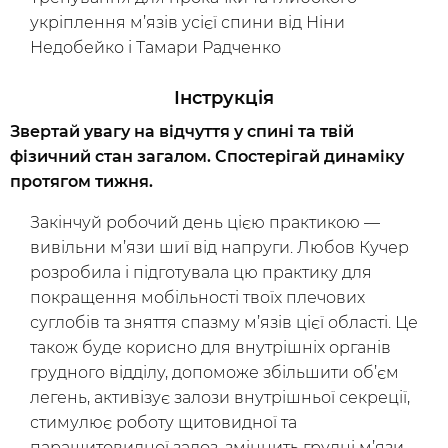
укріплення м’язів усієї спини від Ніни
Недобейко і Тамари Радченко
Інструкція
Досліджуй
Звертай увагу на відчуття у спині та твій
Класи
Курси
Плейлисти
фізичний стан загалом. Спостерігай динаміку
протягом тижня.
Інструктори
Закінчуй робочий день цією практикою —
вивільни м’язи шиї від напруги. Любов Кучер
розробила і підготувала цю практику для
покращення мобільності твоїх плечових
суглобів та зняття спазму м’язів цієї області. Це
також буде корисно для внутрішніх органів
грудного відділу, допоможе збільшити об’єм
легень, активізує залози внутрішньої секреції,
стимулює роботу щитовидної та
паращитовидної залоз, зміцнить грудні м’язи,