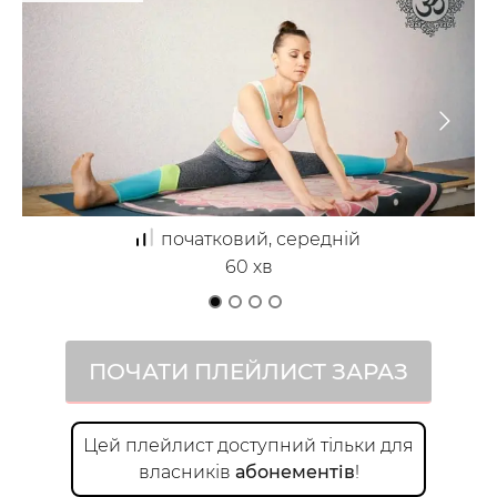
Багато людей шукають способи, щоб позбутися
болю у спині. Працюючи з хребтом, запасіться
терпінням. Для усунення хвороби потрібні роки,
а зупинити програмування та отримати помітне
покращення вдасться вже через кілька місяців.
Практикуючи регулярно, ти забудеш про біль у
спині та отримаєш королівську поставу —
гарантія від Сніжани Москалюк ;)
початковий, середній
60
хв
ПОЧАТИ
ПЛЕЙЛИСТ
ЗАРАЗ
Цей
плейлист
доступний тільки для
власників
абонементів
!