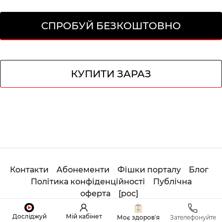
СПРОБУЙ БЕЗКОШТОВНО
КУПИТИ ЗАРАЗ
Контакти
Абонементи
Фішки порталу
Блог
Політика конфіденційності
Публічна
оферта
[
рос
]
© 2020
Студія
ОНЛАЙН ADHOYOGA. All Rights
Досліджуй
Мій кабінет
Моє здоров'я
Зателефонуйте