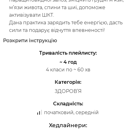
м’язи живота, спини та шиї, допоможе
активізувати ШКТ.
Дана практика зарядить тебе енергією, дасть
сили та подарує відчуття впевненості!
Розкрити
інструкцію
Наша краса напряму залежить від здоров'я.
Здорова спина - це запорука здорового та
Тривалість
плейлисту
:
успішного життя. І над цим потрібно теж
~ 4 год
/
попрацювати — пранаями, суглобова
Мій кабінет
Зареєструйся
4 класи по ~ 60 хв
гімнастика, танець Рудри та комплекс асан для
підтримання здоров’я твоєї спини та її
Категорія
:
відновлення. Звичайно, в АДХО-форматі.
ЗДОРОВ’Я
І завершить, практику створену для тебе, Ніна
Недобейко улюбленою шавасаною.
Складність
:
початковий, середній
Тамара Радченко пропонує тобі потренуватися з
думкою про енергію землі, а саме напрацювати
Хедлайнери
:
фізичний аспект — СИЛА.