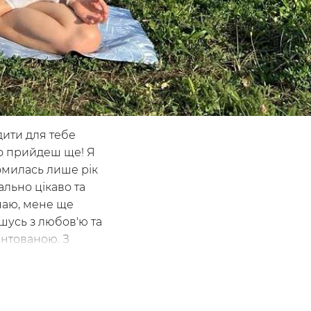
дити для тебе
чно прийдеш ще! Я
омилась лише рік
ально цікаво та
знаю, мене ще
ошусь з любов'ю та
антованою. З
лимок і повний