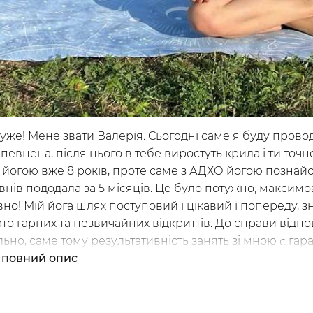
труктори
руже! Мене звати Валерія. Сьогодні саме я буду прово
 впевнена, після нього в тебе виростуть крила і ти то
йогою вже 8 років, проте саме з АДХО йогою познай
рівнів пододала за 5 місяців. Це було потужно, максимо
но! Мій йога шлях поступовий і цікавий і попереду, 
ато гарних та незвичайних відкриттів. До справи відн
я
льно, саме тому результативність занять зі мною є гар
ям чекаю тебе на занятті! Тому мерщій готуй свій ки
повний опис
воя АДХОйога інструкторка Валерія.
ь