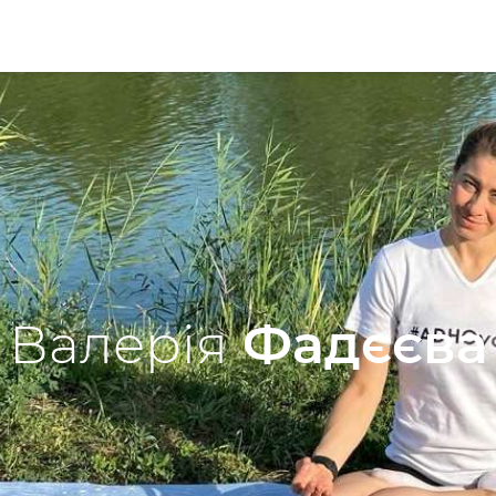
Валерія
Фадєєва