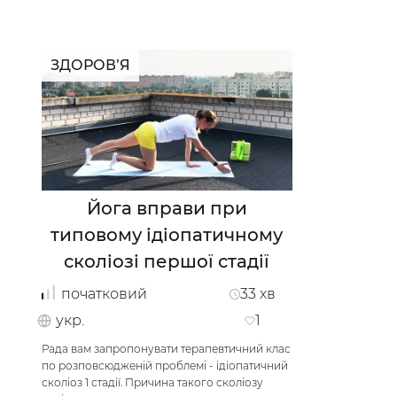
ЗДОРОВ’Я
Українська
по-русски
Йога вправи при
типовому ідіопатичному
сколіозі першої стадії
початковий
33
хв
укр.
1
Рада вам запропонувати терапевтичний клас
по розповсюдженій проблемі - ідіопатичний
сколіоз 1 стадії. Причина такого сколіозу