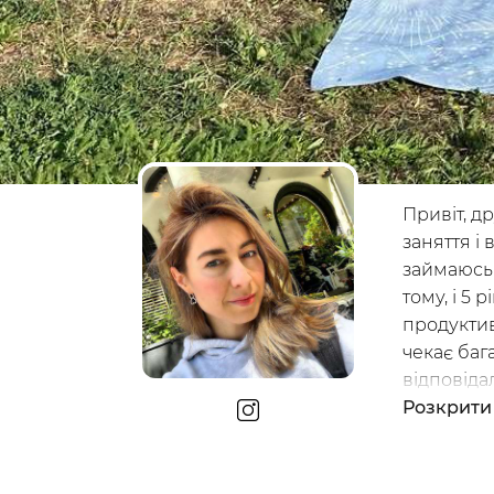
Досліджуй
Інс
Класи
Курси
Плейлисти
Привіт, д
заняття і
займаюсь 
тому, і 5 
продуктив
чекає баг
/
Мій кабінет
Зареєструйс
відповіда
нетерпінн
Розкрити
вперед! Т
Бориспіл