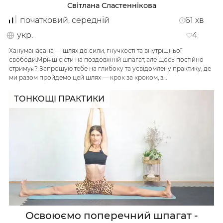
Світлана Сластеннікова
початковий, середній
61
хв
укр.
4
Хануманасана — шлях до сили, гнучкості та внутрішньої
свободи.Мрієш сісти на поздовжній шпагат, але щось постійно
стримує? Запрошую тебе на глибоку та усвідомлену практику, де
ми разом пройдемо цей шлях — крок за кроком, з…
ТОНКОЩІ ПРАКТИКИ
/
Мій кабінет
Зареєструйся
Освоюємо поперечний шпагат -