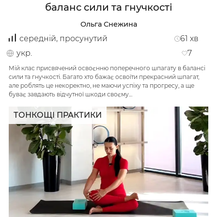
баланс сили та гнучкості
Ольга Снежина
середній, просунутий
61
хв
укр.
7
Мій клас присвячений освоєнню поперечного шпагату в балансі
сили та гнучкості. Багато хто бажає освоїти прекрасний шпагат,
але роблять це некоректно, не маючи успіху та прогресу, а ще
буває завдають відчутної шкоди своєму…
ТОНКОЩІ ПРАКТИКИ