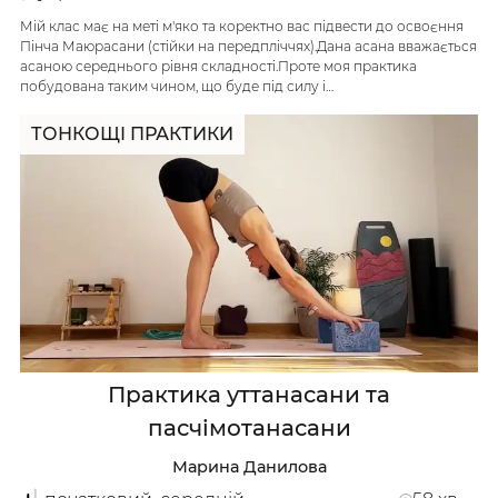
Мій клас має на меті м'яко та коректно вас підвести до освоєння
Пінча Маюрасани (стійки на передпліччях).Дана асана вважається
асаною середнього рівня складності.Проте моя практика
побудована таким чином, що буде під силу і…
ТОНКОЩІ ПРАКТИКИ
Досліджуй
Класи
Курси
Плейлисти
Практика уттанасани та
пасчімотанасани
Інструктори
Марина Данилова