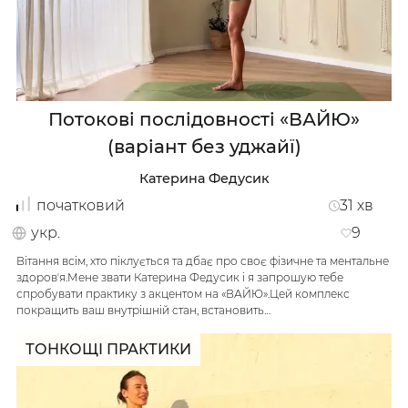
Потокові послідовності «ВАЙЮ»
(варіант без уджайї)
Катерина Федусик
початковий
31
хв
укр.
9
Вітання всім, хто піклується та дбає про своє фізичне та ментальне
здоровʼя.Мене звати Катерина Федусик і я запрошую тебе
спробувати практику з акцентом на «ВАЙЮ».Цей комплекс
покращить ваш внутрішній стан, встановить…
ТОНКОЩІ ПРАКТИКИ