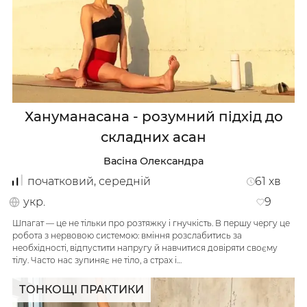
Хануманасана - розумний підхід до
складних асан
Васіна Олександра
початковий, середній
61
хв
укр.
9
Шпагат — це не тільки про розтяжку і гнучкість. В першу чергу це
робота з нервовою системою: вміння розслабитись за
необхідності, відпустити напругу й навчитися довіряти своєму
тілу. Часто нас зупиняє не тіло, а страх і…
ТОНКОЩІ ПРАКТИКИ