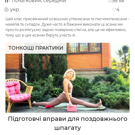
початковий, середній
58
хв
укр.
4
Цей клас присвячений освоєнню уттанасани та пасчімотанасани -
нахилів та складок. Дуже часто в бажанні виконати ці асани ми
просто розтягуємо задню поверхню стегна, але це не ефективно,
тому що в цих асанах беруть участь й…
ТОНКОЩІ ПРАКТИКИ
Підготовчі вправи для поздовжнього
шпагату