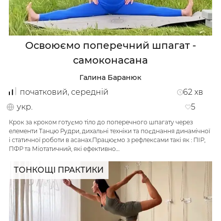
Освоюємо поперечний шпагат -
самоконасана
Галина Баранюк
початковий, середній
62
хв
укр.
5
Крок за кроком готуємо тіло до поперечного шпагату через
елементи Танцю Рудри, дихальні техніки та поєднання динамічної
і статичної роботи в асанах.Працюємо з рефлексами такі як : ПІР,
ПФР та Міотатичний, які ефективно…
ТОНКОЩІ ПРАКТИКИ