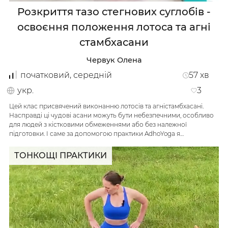
Розкриття тазо стегнових суглобів -
освоєння положення лотоса та агні
стамбхасани
Червук Олена
початковий, середній
57
хв
укр.
3
Цей клас присвячений виконанню лотосів та агністамбхасані.
Насправді ці чудові асани можуть бути небезпечними, особливо
для людей з кістковими обмеженнями або без належної
підготовки. І саме за допомогою практики AdhoYoga я…
ТОНКОЩІ ПРАКТИКИ
Українська
по-русски