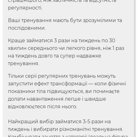
страшнішого, ніж хаотичність та відсутність
регулярності
.
Ваші тренування мають бути зрозумілими та
послідовними
.
Краще займатися 3 рази на тиждень по 30
хвилин середнього чи легкого рівня, ніж 1 раз
на тиждень довго та супер надважке
тренування
.
Тільки серії регулярних тренувань можуть
/
Мій кабінет
Зареєструйся
запустити ефект трансформації — коли фізичні
показники тіла підвищуються, ви починаєте
долати навантаження легше і швидше
відновлюєтеся після нього
.
Найкращий вибір займатися 3-5 рази на
тиждень і вибирати різноманітні тренування.
Комбінувати заняття з категорії Ідеальна фігура