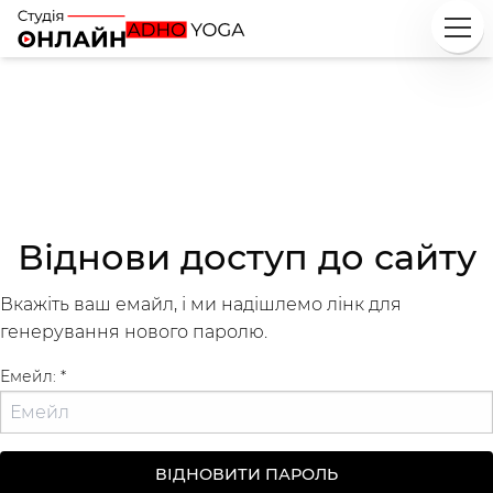
Віднови доступ до сайту
Вкажіть ваш емайл, і ми надішлемо лінк для
генерування нового паролю.
Досліджуй
Класи
Курси
Плейлисти
Емейл: *
Інструктори