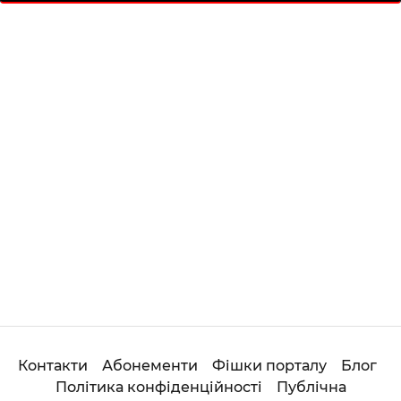
/
Мій кабінет
Зареєструйся
Українська
по-русски
Контакти
Абонементи
Фішки порталу
Блог
Політика конфіденційності
Публічна