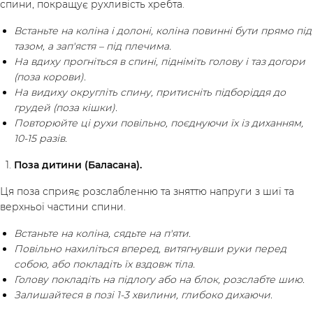
спини, покращує рухливість хребта.
Встаньте на коліна і долоні, коліна повинні бути прямо під
тазом, а зап'ястя – під плечима.
На вдиху прогніться в спині, підніміть голову і таз догори
(поза корови).
На видиху округліть спину, притисніть підборіддя до
грудей (поза кішки).
Повторюйте ці рухи повільно, поєднуючи їх із диханням,
Досліджуй
10-15 разів.
Класи
Курси
Плейлисти
Поза дитини (Баласана).
Інструктори
Ця поза сприяє розслабленню та зняттю напруги з шиї та
верхньої частини спини.
Встаньте на коліна, сядьте на п'яти.
Повільно нахиліться вперед, витягнувши руки перед
собою, або покладіть їх вздовж тіла.
Голову покладіть на підлогу або на блок, розслабте шию.
Залишайтеся в позі 1-3 хвилини, глибоко дихаючи.