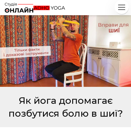
Як йога допомагає
позбутися болю в шиї?