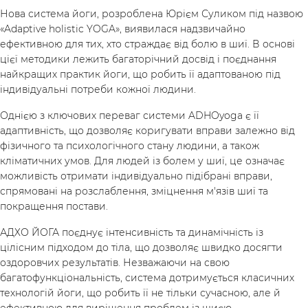
Нова система йоги, розроблена Юрієм Суликом під назвою
«Adaptive holistic YOGA», виявилася надзвичайно
ефективною для тих, хто страждає від болю в шиї. В основі
цієї методики лежить багаторічний досвід і поєднання
найкращих практик йоги, що робить її адаптованою під
індивідуальні потреби кожної людини.
Українська
по-русски
Однією з ключових переваг системи ADHOyoga є її
адаптивність, що дозволяє коригувати вправи залежно від
фізичного та психологічного стану людини, а також
кліматичних умов. Для людей із болем у шиї, це означає
можливість отримати індивідуально підібрані вправи,
спрямовані на розслаблення, зміцнення м'язів шиї та
покращення постави.
АДХО ЙОГА поєднує інтенсивність та динамічність із
цілісним підходом до тіла, що дозволяє швидко досягти
оздоровчих результатів. Незважаючи на свою
багатофункціональність, система дотримується класичних
технологій йоги, що робить її не тільки сучасною, але й