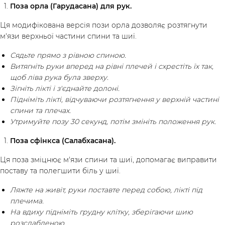
Поза орла (Гарудасана) для рук.
Ця модифікована версія пози орла дозволяє розтягнути
м'язи верхньої частини спини та шиї.
Сядьте прямо з рівною спиною.
Витягніть руки вперед на рівні плечей і схрестіть їх так,
щоб ліва рука була зверху.
Зігніть лікті і з'єднайте долоні.
Підніміть лікті, відчуваючи розтягнення у верхній частині
спини та плечах.
Утримуйте позу 30 секунд, потім змініть положення рук.
Поза сфінкса (Салабхасана).
Ця поза зміцнює м'язи спини та шиї, допомагає виправити
поставу та полегшити біль у шиї.
Ляжте на живіт, руки поставте перед собою, лікті під
плечима.
На вдиху підніміть грудну клітку, зберігаючи шию
розслабленою.