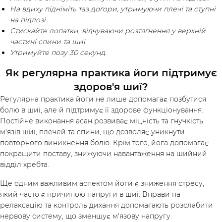
На вдиху підніміть таз догори, утримуючи плечі та ступні
на підлозі.
Стискайте лопатки, відчуваючи розтягнення у верхній
частині спини та шиї.
Утримуйте позу 30 секунд.
Як регулярна практика йоги підтримує
здоров'я шиї?
Регулярна практика йоги не лише допомагає позбутися
болю в шиї, але й підтримує її здорове функціонування.
Постійне виконання асан розвиває міцність та гнучкість
м'язів шиї, плечей та спини, що дозволяє уникнути
повторного виникнення болю. Крім того, йога допомагає
покращити поставу, знижуючи навантаження на шийний
відділ хребта.
Ще одним важливим аспектом йоги є зниження стресу,
який часто є причиною напруги в шиї. Вправи на
релаксацію та контроль дихання допомагають розслабити
нервову систему, що зменшує м'язову напругу.