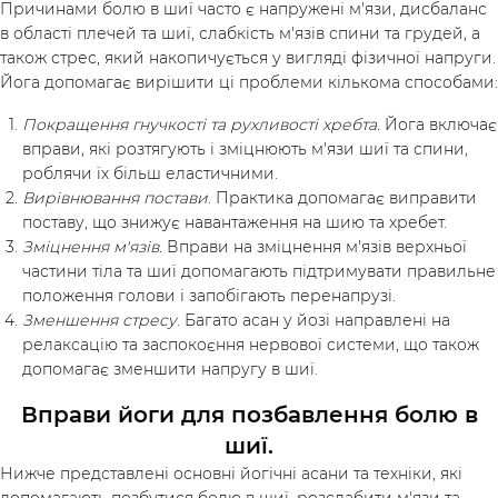
Причинами болю в шиї часто є напружені м'язи, дисбаланс
в області плечей та шиї, слабкість м'язів спини та грудей, а
також стрес, який накопичується у вигляді фізичної напруги.
Йога допомагає вирішити ці проблеми кількома способами:
Покращення гнучкості та рухливості хребта.
Йога включає
вправи, які розтягують і зміцнюють м'язи шиї та спини,
роблячи їх більш еластичними.
Вирівнювання постави
. Практика допомагає виправити
поставу, що знижує навантаження на шию та хребет.
Зміцнення м'язів.
Вправи на зміцнення м'язів верхньої
частини тіла та шиї допомагають підтримувати правильне
положення голови і запобігають перенапрузі.
Зменшення стресу
. Багато асан у йозі направлені на
релаксацію та заспокоєння нервової системи, що також
допомагає зменшити напругу в шиї.
Вправи йоги для позбавлення болю в
шиї.
Нижче представлені основні йогічні асани та техніки, які