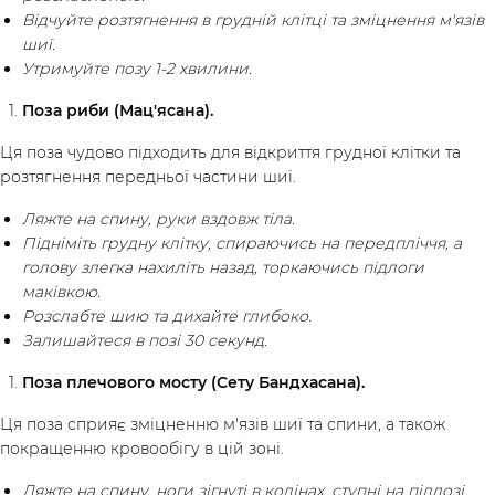
Відчуйте розтягнення в грудній клітці та зміцнення м'язів
шиї.
Утримуйте позу 1-2 хвилини.
Поза риби (Мац'ясана).
Ця поза чудово підходить для відкриття грудної клітки та
розтягнення передньої частини шиї.
Ляжте на спину, руки вздовж тіла.
Підніміть грудну клітку, спираючись на передпліччя, а
голову злегка нахиліть назад, торкаючись підлоги
маківкою.
/
Мій кабінет
Зареєструйся
Розслабте шию та дихайте глибоко.
Залишайтеся в позі 30 секунд.
Поза плечового мосту (Сету Бандхасана).
Ця поза сприяє зміцненню м'язів шиї та спини, а також
покращенню кровообігу в цій зоні.
Ляжте на спину, ноги зігнуті в колінах, ступні на підлозі.