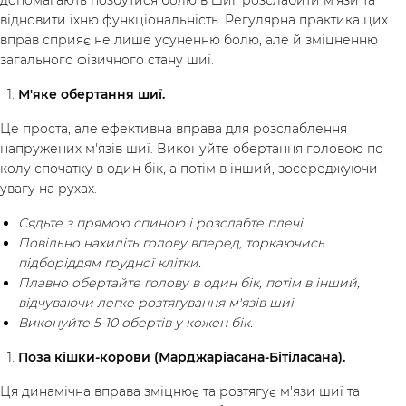
допомагають позбутися болю в шиї, розслабити м'язи та
відновити їхню функціональність. Регулярна практика цих
вправ сприяє не лише усуненню болю, але й зміцненню
загального фізичного стану шиї.
М'яке обертання шиї.
Це проста, але ефективна вправа для розслаблення
напружених м'язів шиї. Виконуйте обертання головою по
колу спочатку в один бік, а потім в інший, зосереджуючи
увагу на рухах.
Сядьте з прямою спиною і розслабте плечі.
Повільно нахиліть голову вперед, торкаючись
підборіддям грудної клітки.
Плавно обертайте голову в один бік, потім в інший,
відчуваючи легке розтягування м'язів шиї.
Виконуйте 5-10 обертів у кожен бік.
Поза кішки-корови (Марджаріасана-Бітіласана).
Ця динамічна вправа зміцнює та розтягує м'язи шиї та