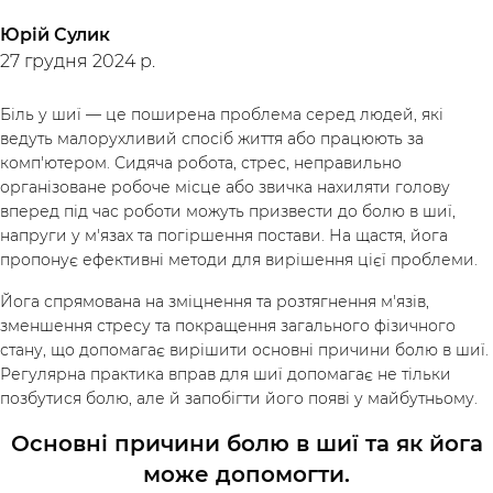
Юрій Сулик
27 грудня 2024 р.
Біль у шиї — це поширена проблема серед людей, які
ведуть малорухливий спосіб життя або працюють за
комп'ютером. Сидяча робота, стрес, неправильно
організоване робоче місце або звичка нахиляти голову
вперед під час роботи можуть призвести до болю в шиї,
напруги у м'язах та погіршення постави. На щастя, йога
пропонує ефективні методи для вирішення цієї проблеми.
Йога спрямована на зміцнення та розтягнення м'язів,
зменшення стресу та покращення загального фізичного
стану, що допомагає вирішити основні причини болю в шиї.
Регулярна практика вправ для шиї допомагає не тільки
позбутися болю, але й запобігти його появі у майбутньому.
Основні причини болю в шиї та як йога
може допомогти.