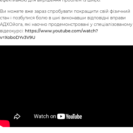
ефективною для вирішення проблем із шиєю.
Ви можете вже зараз спробувати покращити свій фізичний
стан і позбутися болю в шиї виконавши відповідні вправи
АДХОйога, які наочно продемонстровані у спеціалізованому
відеокурсі:
https://www.youtube.com/watch?
v=XoboDYv3V9U